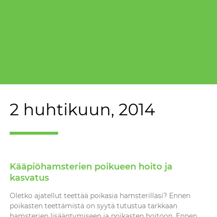
2 huhtikuun, 2014
Kääpiöhamsterien poikueen hoito ja
kasvatus
Oletko ajatellut teettää poikasia hamsterillasi? Ennen
poikasten teettämistä on syytä tutustua tarkkaan
hamsterien lisääntymiseen ja poikasten hoitoon. Ennen