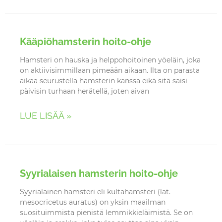
Kääpiöhamsterin hoito-ohje
Hamsteri on hauska ja helppohoitoinen yöeläin, joka
on aktiivisimmillaan pimeään aikaan. Ilta on parasta
aikaa seurustella hamsterin kanssa eikä sitä saisi
päivisin turhaan herätellä, joten aivan
LUE LISÄÄ »
Syyrialaisen hamsterin hoito-ohje
Syyrialainen hamsteri eli kultahamsteri (lat.
mesocricetus auratus) on yksin maailman
suosituimmista pienistä lemmikkieläimistä. Se on