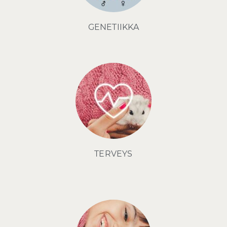
GENETIIKKA
TERVEYS