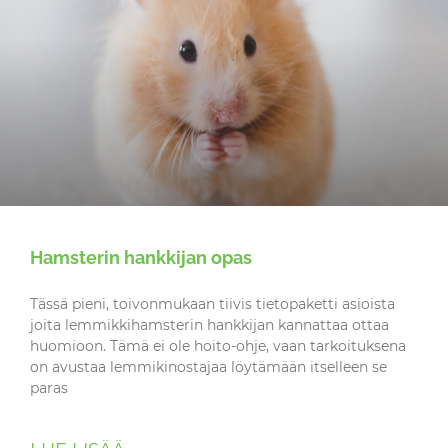
Hamsterin hankkijan opas
Tässä pieni, toivonmukaan tiivis tietopaketti asioista
joita lemmikkihamsterin hankkijan kannattaa ottaa
huomioon. Tämä ei ole hoito-ohje, vaan tarkoituksena
on avustaa lemmikinostajaa löytämään itselleen se
paras