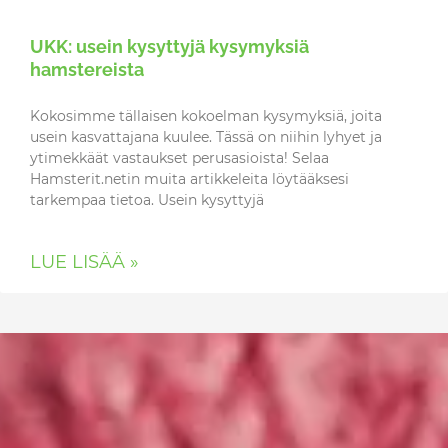
UKK: usein kysyttyjä kysymyksiä
hamstereista
Kokosimme tällaisen kokoelman kysymyksiä, joita
usein kasvattajana kuulee. Tässä on niihin lyhyet ja
ytimekkäät vastaukset perusasioista! Selaa
Hamsterit.netin muita artikkeleita löytääksesi
tarkempaa tietoa. Usein kysyttyjä
LUE LISÄÄ »