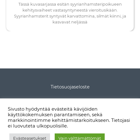
Tässä kuvasarjassa esitän syyrianhamsteripoikueen
kehitysvaiheet vastasyntyneestä vieroitusikään.
Syyrianhamsterit syntyvät karvattomina, silmät kiinni, ja
kasvavat neljässä
Tietosuojaseloste
Tietoa sivustosta
Sivusto hyödyntää evästeitä kävijöiden
käyttökokemuksen parantamiseen, sekä
Sivukartta
markkinointimme kehittämistarkoitukseen. Tietojasi
ei luovuteta ulkopuolisille.
Evästeasetukset
Vain välttämättömät