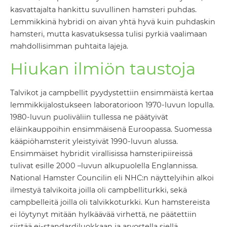
kasvattajalta hankittu suvullinen hamsteri puhdas.
Lemmikkinä hybridi on aivan yhtä hyvä kuin puhdaskin
hamsteri, mutta kasvatuksessa tulisi pyrkiä vaalimaan
mahdollisimman puhtaita lajeja.
Hiukan ilmiön taustoja
Talvikot ja campbellit pyydystettiin ensimmäistä kertaa
lemmikkijalostukseen laboratorioon 1970-luvun lopulla.
1980-luvun puoliväliin tullessa ne päätyivät
eläinkauppoihin ensimmäisenä Euroopassa. Suomessa
kääpiöhamsterit yleistyivät 1990-luvun alussa.
Ensimmäiset hybridit virallisissa hamsteripiireissä
tulivat esille 2000 –luvun alkupuolella Englannissa.
National Hamster Councilin eli NHC:n näyttelyihin alkoi
ilmestyä talvikoita joilla oli campbelliturkki, sekä
campbelleitä joilla oli talvikkoturkki. Kun hamstereista
ei löytynyt mitään hylkäävää virhettä, ne päätettiin
siirtää ei-standardiluokkaan ja arvostella siellä.