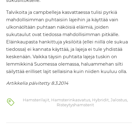
sukusiitokselle.
Talvikoita ja campbelleja kasvattaessa tulisi pyrkiä
mahdollisimman puhtaisiin lajeihin ja käyttää vain
ulkonäöltään puhtaan näköisiä eläimiä, joiden
sukutaulut ovat tiedossa mahdollisimman pitkälle.
Eläinkaupasta hankittuja yksilöitä (ellei niillä ole sukua
tiedossa) ei kannata käyttää, ja lajeja ei tule yhdistää
keskenään. Vaikka täysin puhtaita lajeja tuskin on
lemmikkinä Suomessa olemassa, haluammehan silti
säilyttää erilliset lajit sellaisina kuin niiden kuuluu olla.
Artikkelia päivitetty 8.3.2014
Hamsterilajit
,
Hamsterinkasvatus
,
Hybridit
,
Jalostus
,
Risteytyshamsterit