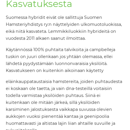
Kasvatuksesta
Suomessa hybridit eivät ole sallittuja Suomen
Hamsteriyhdistys ry:n näyttelyiden ulkomuotoluokissa,
eikä niitä kasvateta. Lemmikkiluokkiin hybrideitä on
vuodesta 2011 alkaen saanut ilmoittaa.
Käytännössä 100% puhtaita talvikoita ja campbelleja
tuskin on juuri ollenkaan jos yhtään olemassa, ellei
lähdetä pyydystämään luonnonvaraisia yksilöitä.
Kasvatukseen on kuitenkin aikoinaan käytetty
eläinkauppataustaisia hamstereita, joiden puhtaudesta
ei koskaan ole taetta, ja vain dna-testeillä voitaisiin
todella varmistaa yksilöiden puhtaus. Siinä ei
kuitenkaan ole mitään järkeä, sillä yksilöiden
karsiminen jalostuksesta vaikkapa suvussa olevien
aukkojen vuoksi pienentää kantaa ja geenipoolia
huomattavasti ja altistaa lajin liian ahtaille suvuille ja