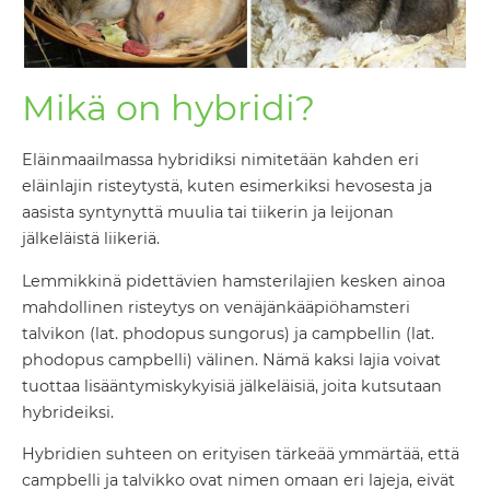
Mikä on hybridi?
Eläinmaailmassa hybridiksi nimitetään kahden eri
eläinlajin risteytystä, kuten esimerkiksi hevosesta ja
aasista syntynyttä muulia tai tiikerin ja leijonan
jälkeläistä liikeriä.
Lemmikkinä pidettävien hamsterilajien kesken ainoa
mahdollinen risteytys on venäjänkääpiöhamsteri
talvikon (lat. phodopus sungorus) ja campbellin (lat.
phodopus campbelli) välinen. Nämä kaksi lajia voivat
tuottaa lisääntymiskykyisiä jälkeläisiä, joita kutsutaan
hybrideiksi.
Hybridien suhteen on erityisen tärkeää ymmärtää, että
campbelli ja talvikko ovat nimen omaan eri lajeja, eivät