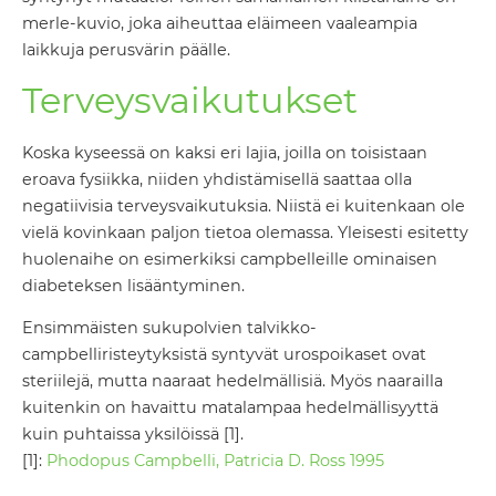
merle-kuvio, joka aiheuttaa eläimeen vaaleampia
laikkuja perusvärin päälle.
Terveysvaikutukset
Koska kyseessä on kaksi eri lajia, joilla on toisistaan
eroava fysiikka, niiden yhdistämisellä saattaa olla
negatiivisia terveysvaikutuksia. Niistä ei kuitenkaan ole
vielä kovinkaan paljon tietoa olemassa. Yleisesti esitetty
huolenaihe on esimerkiksi campbelleille ominaisen
diabeteksen lisääntyminen.
Ensimmäisten sukupolvien talvikko-
campbelliristeytyksistä syntyvät urospoikaset ovat
steriilejä, mutta naaraat hedelmällisiä. Myös naarailla
kuitenkin on havaittu matalampaa hedelmällisyyttä
kuin puhtaissa yksilöissä [1].
[1]:
Phodopus Campbelli, Patricia D. Ross 1995