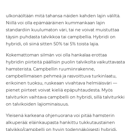
ulkonäöltään mitä tahansa näiden kahden lajin väliltä.
Niillä voi olla epämääräinen kummankaan lajin
standardiin kuulumaton väri, tai ne voivat muistuttaa
täysin puhdasta talvikkoa tai campbellia. Hybridi on
hybridi, oli siinä sitten 50% tai 5% toista lajia.
Kokemattoman silmän voi olla hankalaa erottaa
hybridin piirteitä päällisin puolin talvikolta vaikuttavasta
hamsterista. Campbellin ruumiinrakenne,
campbellimaisen pehmeä ja rasvoittuva turkinlaatu,
erikoinen tuoksu, ruskeaan vivahtava helmiäisväri —
pienet piirteet voivat kieliä epäpuhtaudesta. Myös
talviturkin vaihtava campbelli on hybridi, sillä talviturkki
on talvikoiden lajiominaisuus.
Yleisenä karkeana ohjenuorana voi pitää hamsterin
alkuperää: eläinkaupasta hankittu tukkutaustainen
talvikko/campbelli on hyvin todennäköisesti hybridi,