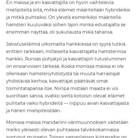
Eri maissa ja eri kasvattajilla on hyvin vaihtelevia
mielipiteitä siitä, mitkä eläimet määritellään hybrideiksi
ja mitkä puhtaiksi. On yleistä esimerkiksi määritellä
hamsteri kuuluvaksi siihen lajiin minkä edustajalta se
enemmän näyttää, oli sukutausta mikä tahansa.
Jalostuseläimiä ulkomailta hankkiessa on syytä tutkia
erittäin tarkkaan, millaiselta kasvattajalta hamsterinsa
hankkii. Runsas pohjatyö ja kasvattajiin tutustuminen
on ensiarvoisen tärkeää. Koska monissa maissa ei ole
ollenkaan hamsteriyhdistystä tai muuta harrastajat
yhdistävää kerhoa, kasvattajat päättävät omat
toimintatapansa itse. Niinpä mistään maasta ei voi
suoriltaan sanoa, ovatko sieltä kotoisin olevat eläimet
puhtaita vaiko hybrideitä — riippuu aivan kasvattajasta
ja hänen mielipiteistään.
Monissa maissa mandariini-värimuunnoksen väitetään
melko yleisesti olevan puhtaassa talvikkokannassa
syntynyt mutaatio. Toinen samanlainen kiistanaihe on