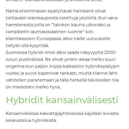
Nämä ensimmäiset epäilyttävät hamsterit olivat
tiettävästi eläinkaupoista ostettuja yksilöitä. Kun sana
hamstereista joilla on ”talvikon kaunis ulkonäkö ja
campbellin laumasosiaalinen luonne” kiiri
eläinliikkeisiin Euroopassa, alkoi näille uutuuksille
tietysti olla kysyntää.
Suomessa hybridi-ilmiö alkoi saada näkyvyyttä 2000-
luvun puolivälissä. Ne olivat jonkin aikaa melko suuri
ongelma kun paljon linjoja katkaistiin hybridiepäilyjen
vuoksi ja suvut kapenivat rankasti, mutta tilanne lähti
vähitellen paranemaan ja tällä hetkellä talvikoiden tila
on mielestäni melko hyvä.
Hybridit kansainvälisesti
Kansainvälisissä kasvattajayhteisöissä käydään kiivasta
keskustelua hybrideistä.