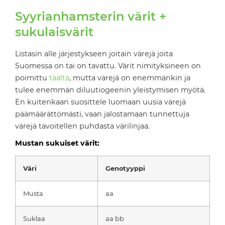
Syyrianhamsterin värit +
sukulaisvärit
Listasin alle järjestykseen joitain värejä joita
Suomessa on tai on tavattu. Värit nimityksineen on
poimittu
täältä
, mutta värejä on enemmänkin ja
tulee enemmän diluutiogeenin yleistymisen myötä.
En kuitenkaan suosittele luomaan uusia värejä
päämäärättömästi, vaan jalostamaan tunnettuja
värejä tavoitellen puhdasta värilinjaa.
Mustan sukuiset värit:
Väri
Genotyyppi
Musta
aa
Suklaa
aa bb