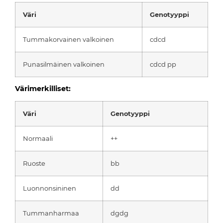
Väri
Genotyyppi
Tummakorvainen valkoinen
cdcd
Punasilmäinen valkoinen
cdcd pp
Värimerkilliset:
Väri
Genotyyppi
Normaali
++
Ruoste
bb
Luonnonsininen
dd
Tummanharmaa
dgdg