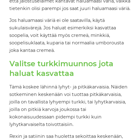
että jalostuseläimet kantavat haluamaasi väriä, vaikka
tietenkin olisi parempi jos saat juuri haluamaasi väriä.
Jos haluamaasi väriä ei ole saatavilla, käytä
sukulaisvärejä. Jos haluat esimerkiksi kasvattaa
soopelia, voit käyttää myös cremeä, minkkiä,
soopelisuklaata, kuparia tai normaalia umborousta
joka kantaa cremeä.
Valitse turkkimuunnos jota
haluat kasvattaa
Tämä koskee lähinnä lyhyt- ja pitkäkarvaisia. Näiden
sotkeminen keskenään voi tuottaa pitkäkarvaisia,
joilla on tavallista lyhyempi turkki, tai lyhytkarvaisia,
joilla on pitkiä karvoja joukossa tai
kokonaisuudessaan pidempi turkki kuin
lyhytkarvaiselta toivottaisiin.
Rexin ja satiinin saa huoletta sekoittaa keskenään,