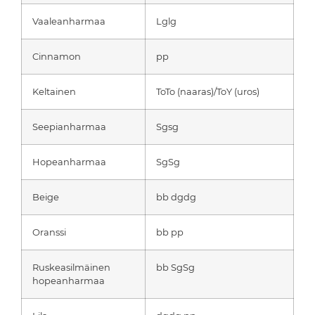
Vaaleanharmaa
Lglg
Cinnamon
pp
Keltainen
ToTo (naaras)/ToY (uros)
Seepianharmaa
Sgsg
Hopeanharmaa
SgSg
Beige
bb dgdg
Oranssi
bb pp
Ruskeasilmäinen
bb SgSg
hopeanharmaa