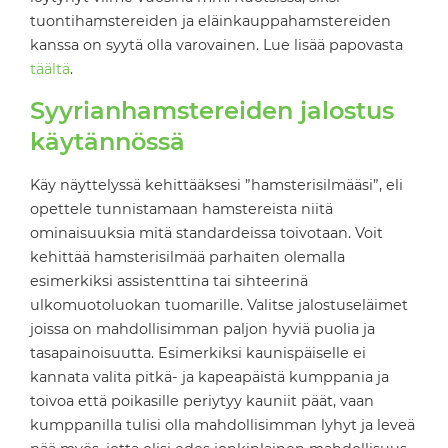
tuontihamstereiden ja eläinkauppahamstereiden
kanssa on syytä olla varovainen. Lue lisää papovasta
täältä
.
Syyrianhamstereiden jalostus
käytännössä
Käy näyttelyssä kehittääksesi ”hamsterisilmääsi”, eli
opettele tunnistamaan hamstereista niitä
ominaisuuksia mitä standardeissa toivotaan. Voit
kehittää hamsterisilmää parhaiten olemalla
esimerkiksi assistenttina tai sihteerinä
ulkomuotoluokan tuomarille. Valitse jalostuseläimet
joissa on mahdollisimman paljon hyviä puolia ja
tasapainoisuutta. Esimerkiksi kaunispäiselle ei
kannata valita pitkä- ja kapeapäistä kumppania ja
toivoa että poikasille periytyy kauniit päät, vaan
kumppanilla tulisi olla mahdollisimman lyhyt ja leveä