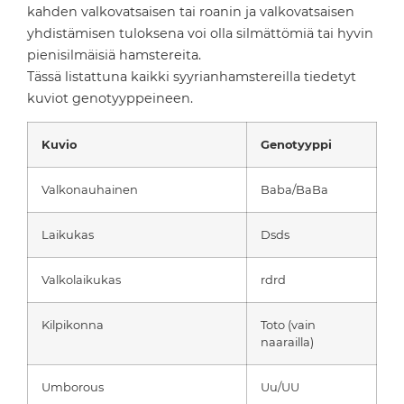
kahden valkovatsaisen tai roanin ja valkovatsaisen
yhdistämisen tuloksena voi olla silmättömiä tai hyvin
pienisilmäisiä hamstereita.
Tässä listattuna kaikki syyrianhamstereilla tiedetyt
kuviot genotyyppeineen.
Kuvio
Genotyyppi
Valkonauhainen
Baba/BaBa
Laikukas
Dsds
Valkolaikukas
rdrd
Kilpikonna
Toto (vain
naarailla)
Umborous
Uu/UU