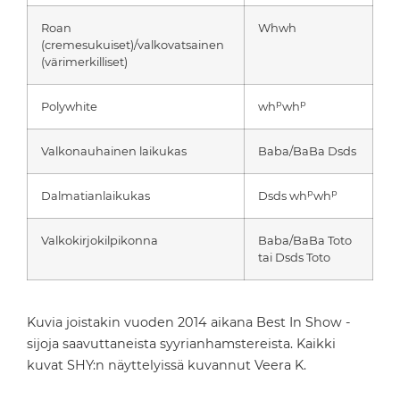
Roan
Whwh
(cremesukuiset)/valkovatsainen
(värimerkilliset)
p
p
Polywhite
wh
wh
Valkonauhainen laikukas
Baba/BaBa Dsds
p
p
Dalmatianlaikukas
Dsds wh
wh
Valkokirjokilpikonna
Baba/BaBa Toto
tai Dsds Toto
Kuvia joistakin vuoden 2014 aikana Best In Show -
sijoja saavuttaneista syyrianhamstereista. Kaikki
kuvat SHY:n näyttelyissä kuvannut Veera K.