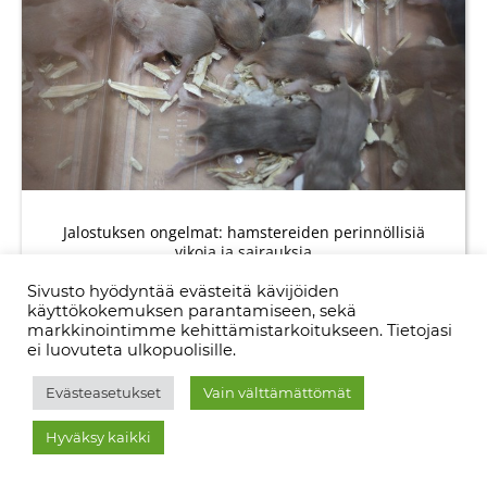
Jalostuksen ongelmat: hamstereiden perinnöllisiä
vikoja ja sairauksia
Hamstereiden kasvattaminen on mukava harrastus,
Sivusto hyödyntää evästeitä kävijöiden
mutta hamsteripoikuetta tai kasvattajan uraa
käyttökokemuksen parantamiseen, sekä
markkinointimme kehittämistarkoitukseen. Tietojasi
suunnitellessa on hyvä perehtyä myös
ei luovuteta ulkopuolisille.
Evästeasetukset
Vain välttämättömät
Hyväksy kaikki