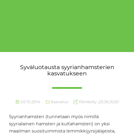
Syväluotausta syyrianhamsterien
kasvatukseen
02.10.2014
Kasvatus
Päivitetty: 23.06.2020
Syyrianhamsteri (tunnetaan myös nimillä
syyrialainen hamsteri ja kultahamsteri) on yksi
maailman suosituimmista lemmikkijyrsijälajeista,