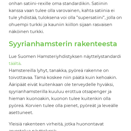
onhan satiini-rexille oma standardikin. Satiinin
kanssa vaan tulee olla varovainen, kahta satiinia ei
tule yhdistää, tuloksena voi olla ”supersatiini”, jolla on
ohuempi turkki ja kauniin kiillon sijaan rasvaisen
näköinen turkki.
Syyrianhamsterin rakenteesta
Lue Suomen Hamsteriyhdistyksen näyttelystandardi
täältä
.
Hamstereilla lyhyt, tanakka, pyöreä rakenne on
toivottavaa. Tämä koskee niin päätä kuin kehoakin.
Ääripäät eivät kuitenkaan ole terveydelle hyväksi,
syyrianhamsterilla kuuluu erottua otsapenger ja
hieman kuonoakin, kuonon tulee kuitenkin olla
pyöreä. Korvien tulee olla pienet, pyöreät ja leveälle
asettuneet.
Yleisiä rakenteen virheitä, jotka huonontavat
arvostelua näyttelyssä: