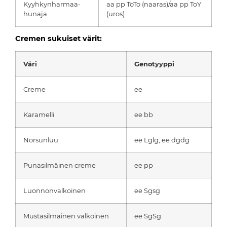
Kyyhkynharmaa-
aa pp ToTo (naaras)/aa pp ToY
hunaja
(uros)
Cremen sukuiset värit:
Väri
Genotyyppi
Creme
ee
Karamelli
ee bb
Norsunluu
ee Lglg, ee dgdg
Punasilmäinen creme
ee pp
Luonnonvalkoinen
ee Sgsg
Mustasilmäinen valkoinen
ee SgSg