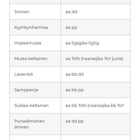
Sininen
aa dd
Kyyhkynharmaa
aa pp
Hopeamusta
aa Sgsg/aa SgSg
Musta-keltainen
aa ToTo (naaras)/aa ToY (uros)
Laventeli
aa bb dd
Samppanja
aa bb pp
Suklaa-keltainen
aa bb ToTo (naaras)/aa bb ToY
Punasilmäinen
aa dd pp
sininen