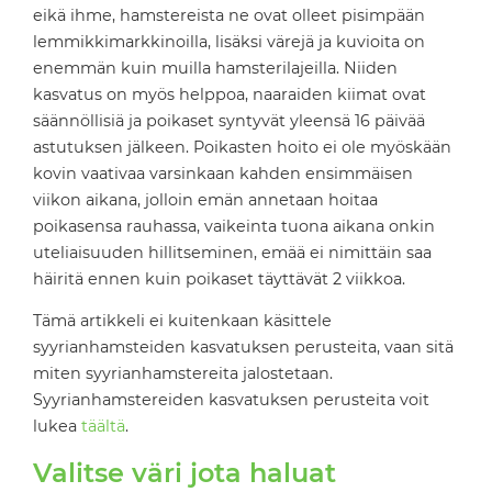
eikä ihme, hamstereista ne ovat olleet pisimpään
lemmikkimarkkinoilla, lisäksi värejä ja kuvioita on
enemmän kuin muilla hamsterilajeilla. Niiden
kasvatus on myös helppoa, naaraiden kiimat ovat
säännöllisiä ja poikaset syntyvät yleensä 16 päivää
astutuksen jälkeen. Poikasten hoito ei ole myöskään
kovin vaativaa varsinkaan kahden ensimmäisen
viikon aikana, jolloin emän annetaan hoitaa
poikasensa rauhassa, vaikeinta tuona aikana onkin
uteliaisuuden hillitseminen, emää ei nimittäin saa
häiritä ennen kuin poikaset täyttävät 2 viikkoa.
Tämä artikkeli ei kuitenkaan käsittele
syyrianhamsteiden kasvatuksen perusteita, vaan sitä
miten syyrianhamstereita jalostetaan.
Syyrianhamstereiden kasvatuksen perusteita voit
lukea
täältä
.
Valitse väri jota haluat