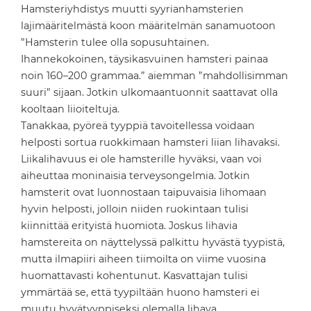
Hamsteriyhdistys muutti syyrianhamsterien
lajimääritelmästä koon määritelmän sanamuotoon
”Hamsterin tulee olla sopusuhtainen.
Ihannekokoinen, täysikasvuinen hamsteri painaa
noin 160–200 grammaa.” aiemman ”mahdollisimman
suuri” sijaan. Jotkin ulkomaantuonnit saattavat olla
kooltaan liioiteltuja.
Tanakkaa, pyöreä tyyppiä tavoitellessa voidaan
helposti sortua ruokkimaan hamsteri liian lihavaksi.
Liikalihavuus ei ole hamsterille hyväksi, vaan voi
aiheuttaa moninaisia terveysongelmia. Jotkin
hamsterit ovat luonnostaan taipuvaisia lihomaan
hyvin helposti, jolloin niiden ruokintaan tulisi
kiinnittää erityistä huomiota. Joskus lihavia
hamstereita on näyttelyssä palkittu hyvästä tyypistä,
mutta ilmapiiri aiheen tiimoilta on viime vuosina
huomattavasti kohentunut. Kasvattajan tulisi
ymmärtää se, että tyypiltään huono hamsteri ei
muutu hyvätyyppiseksi olemalla lihava.