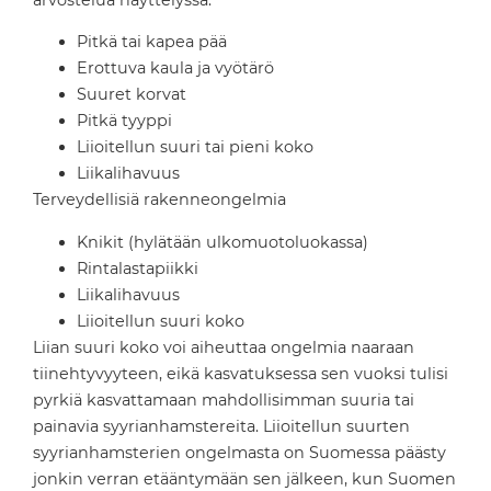
Pitkä tai kapea pää
Erottuva kaula ja vyötärö
Suuret korvat
Pitkä tyyppi
Liioitellun suuri tai pieni koko
Liikalihavuus
Terveydellisiä rakenneongelmia
Knikit (hylätään ulkomuotoluokassa)
Rintalastapiikki
Liikalihavuus
Liioitellun suuri koko
Liian suuri koko voi aiheuttaa ongelmia naaraan
tiinehtyvyyteen, eikä kasvatuksessa sen vuoksi tulisi
pyrkiä kasvattamaan mahdollisimman suuria tai
painavia syyrianhamstereita. Liioitellun suurten
syyrianhamsterien ongelmasta on Suomessa päästy
jonkin verran etääntymään sen jälkeen, kun Suomen