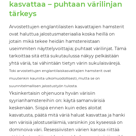
kasvattaa – puhtaan värilinjan
tärkeys
Arvostettujen englantilaisten kasvattajien hamsterit
ovat haluttua jalostusmateriaalia koska heillä on
jotain mikä tekee heidän hamstereistaan
useimmiten näyttelyvoittajia; puhtaat värilinjat. Tämä
tarkoittaa sitä että sukutaulussa näkyy pelkästään
yhtä väriä, tai vähintään tietyn värin sukulaisvärejä.
Toki arvostettujen englantilaiskasvattajien hamsterit ovat
muutenkin kauniita ulkomuodollisesti, mutta se on
suunnitelmallisen jalostustyön tulosta.
Yksinkertaisin ohjenuora hyvän värisiin
syyrianhamstereihin on: käytä samanvärisiä
keskenään. Siispä ennen kuin edes aloitat
kasvatusta, päätä mitä väriä haluat kasvattaa ja hanki
sen värisiä jalostuseläimiä, varsinkin jos kyseessä on
dominoiva väri. Resessiivisten värien kanssa riittää