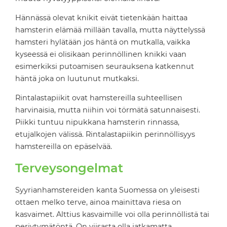
Hännässä olevat knikit eivät tietenkään haittaa
hamsterin elämää millään tavalla, mutta näyttelyssä
hamsteri hylätään jos häntä on mutkalla, vaikka
kyseessä ei olisikaan perinnöllinen knikki vaan
esimerkiksi putoamisen seurauksena katkennut
häntä joka on luutunut mutkaksi.
Rintalastapiikit ovat hamstereilla suhteellisen
harvinaisia, mutta niihin voi törmätä satunnaisesti.
Piikki tuntuu nipukkana hamsterin rinnassa,
etujalkojen välissä. Rintalastapiikin perinnöllisyys
hamstereilla on epäselvää.
Terveysongelmat
Syyrianhamstereiden kanta Suomessa on yleisesti
ottaen melko terve, ainoa mainittava riesa on
kasvaimet. Alttius kasvaimille voi olla perinnöllistä tai
periytymätöntä. On viisasta olla jatkamatta