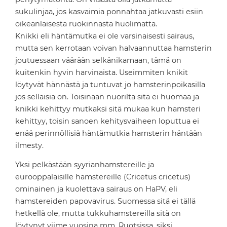
sukulinjaa, jos kasvaimia ponnahtaa jatkuvasti esiin
oikeanlaisesta ruokinnasta huolimatta.
Knikki eli häntämutka ei ole varsinaisesti sairaus,
mutta sen kerrotaan voivan halvaannuttaa hamsterin
joutuessaan väärään selkänikamaan, tämä on
kuitenkin hyvin harvinaista. Useimmiten knikit
löytyvät hännästä ja tuntuvat jo hamsterinpoikasilla
jos sellaisia on. Toisinaan nuorilta sitä ei huomaa ja
knikki kehittyy mutkaksi sitä mukaa kun hamsteri
kehittyy, toisin sanoen kehitysvaiheen loputtua ei
enää perinnöllisiä häntämutkia hamsterin häntään
ilmesty.
Yksi pelkästään syyrianhamstereille ja
eurooppalaisille hamstereille (Cricetus cricetus)
ominainen ja kuolettava sairaus on HaPV, eli
hamstereiden papovavirus. Suomessa sitä ei tällä
hetkellä ole, mutta tukkuhamstereilla sitä on
löytynyt viime vuosina mm. Ruotsissa, siksi