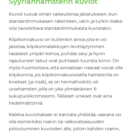
Syyrianhamsterin kuviot
Kuviot tuovat oman vaikeutensa jalostukseen, kun
standardinmukaisen rakenteen, värin ja turkin lisäksi
olisi tavoiteltava standardinmukaista kuviotakin.
Kilpikonnakuvio on kuitenkin ainoa jota ei voi
jalostaa, kilpikonnalaikkujen levittäytyminen
tasaisesti ympäri kehoa, puhdas sävy ja hyvin
rajautuneet laikut ovat puhtaasti tuurista kiinni. On
myös huomioitava, että ainoastaan naaraat voivat olla
kilpikonnia, jos kilpikonnakuvioisella hamsterilla on
kivekset (ja nisät), se on hermafrodiitti, eli
uroshamsteri jolla on yksi ylimääräinen X-
sukupuolikromosomi. Tällaiset urokset ovat aina
hedelmättömiä.
Kaikkia kuvioitakaan ei kannata yhdistää, vaarana voi
olla esimerkiksi roanin tai valkovatsaisuuden
piiloutuminen kuvioiden alle, jolloin kahden roanin,