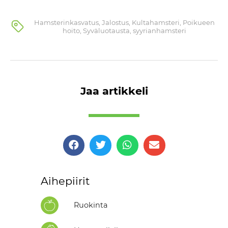
Hamsterinkasvatus
,
Jalostus
,
Kultahamsteri
,
Poikueen
hoito
,
Syväluotausta
,
syyrianhamsteri
Jaa artikkeli
Aihepiirit
Ruokinta