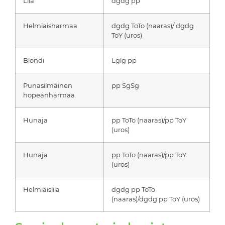
Lila
dgdg pp
Helmiäisharmaa
dgdg ToTo (naaras)/ dgdg
ToY (uros)
Blondi
Lglg pp
Punasilmäinen
pp SgSg
hopeanharmaa
Hunaja
pp ToTo (naaras)/pp ToY
(uros)
Hunaja
pp ToTo (naaras)/pp ToY
(uros)
Helmiäislila
dgdg pp ToTo
(naaras)/dgdg pp ToY (uros)