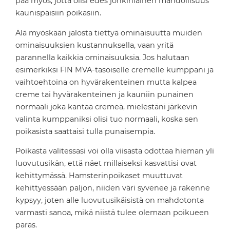
pää myös, jotta olisi edes jonkinlainen mahdollisuus
kaunispäisiin poikasiin.
Älä myöskään jalosta tiettyä ominaisuutta muiden
ominaisuuksien kustannuksella, vaan yritä
parannella kaikkia ominaisuuksia. Jos halutaan
esimerkiksi FIN MVA-tasoiselle cremelle kumppani ja
vaihtoehtoina on hyvärakenteinen mutta kalpea
creme tai hyvärakenteinen ja kauniin punainen
normaali joka kantaa cremeä, mielestäni järkevin
valinta kumppaniksi olisi tuo normaali, koska sen
poikasista saattaisi tulla punaisempia.
Poikasta valitessasi voi olla viisasta odottaa hieman yli
luovutusikän, että näet millaiseksi kasvattisi ovat
kehittymässä. Hamsterinpoikaset muuttuvat
kehittyessään paljon, niiden väri syvenee ja rakenne
kypsyy, joten alle luovutusikäisistä on mahdotonta
varmasti sanoa, mikä niistä tulee olemaan poikueen
paras.