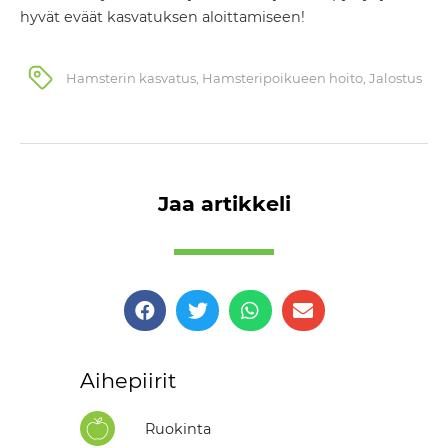
hyvät eväät kasvatuksen aloittamiseen!
Hamsterin kasvatus
,
Hamsteripoikueen hoito
,
Jalostus
Jaa artikkeli
Aihepiirit
Ruokinta