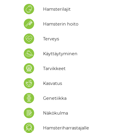
Hamsterilajit
Hamsterin hoito
Terveys
Käyttäytyminen
Tarvikkeet
Kasvatus
Genetiikka
Näkökulma
Hamsteriharrastajalle