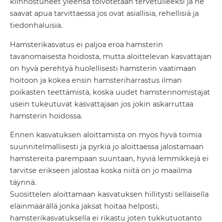
kiinnostuneet yleensä toivotetaan tervetulleeksi ja he
saavat apua tarvittaessa jos ovat asiallisia, rehellisiä ja
tiedonhaluisia.
Hamsterikasvatus ei paljoa eroa hamsterin
tavanomaisesta hoidosta, mutta aloittelevan kasvattajan
on hyvä perehtyä huolellisesti hamsterin vaatimaan
hoitoon ja kokea ensin hamsteriharrastus ilman
poikasten teettämistä, koska uudet hamsterinomistajat
usein tukeutuvat kasvattajaan jos jokin askarruttaa
hamsterin hoidossa.
Ennen kasvatuksen aloittamista on myös hyvä toimia
suunnitelmallisesti ja pyrkiä jo aloittaessa jalostamaan
hamstereita parempaan suuntaan, hyviä lemmikkejä ei
tarvitse erikseen jalostaa koska niitä on jo maailma
täynnä.
Suosittelen aloittamaan kasvatuksen hillitysti sellaisella
eläinmäärällä jonka jaksat hoitaa helposti,
hamsterikasvatuksella ei rikastu joten tukkutuotanto