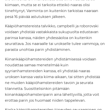
kiimaan, mutta se ei tarkoita etteikö naaras olisi
tiinehtynyt. Varminta on kuitenkin tarkistaa naaraan
pesä 16 päivää astutuksen jälkeen.
Kääpiöhamstereista talvikko, campbelli ja roborovski
voidaan yhdistää vastakkaista sukupuolta edustavan
parinsa kanssa, näiden yhdessäoloa on kuitenkin
seurattava. Jos naaraalle tai urokselle tulee vammoja, on
parasta unohtaa parin yhdistäminen.
Kiinankääpiöhamstereiden yhdistämisessä voidaan
noudattaa samaa menetelmää kuin
syyrianhamstereiden kanssa, eli yhdistää naaras
uroksen kanssa vasta kiima-aikaan, tai sitten yhdistää
ne muiden kääpiöhamstereiden tavoin ja seurata
tilannetta. Suosittelisinkin pitämään
kiinankääpiöhamsteriparin aina lähettyvillä, jotta voit
erottaa parin jos huomaat niiden tappelevan.
Koska kääpiöhamstereiden tiineyden seuraaminen on