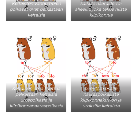
Keltaisten vanhempien
kaikille naaraille To-
poikaset ovat pelkästään
alleelin, joka tekee niistä
keltaisia
kilpikonnia
Kilpikonna emo
Keltainen emo tuottaa
periyttää osalle
pelkästään keltaisia
naaraspoikasista
urospoikasia ja
kilpikonnakuvion ja
kilpikonnanaaraspoikasia
uroksille keltaista