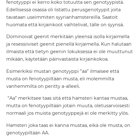
fenotyyppi ei kerro koko totuutta sen genotyypistä.
Edellisessä osassa oli listattu perusgenotyypit joita
tavataan useimmiten syyrianhamstereilla. Saatoit
huomata että kirjainkoot vaihtelivat, tälle on syynsä.
Dominoivat geenit merkitään yleensä isolla kirjaimella
ja resessiiviset geenit pienellä kirjaimella. Kun halutaan
ilmaista että tietyn geenin lokuksessa ei ole muuttunut
mikään, käytetään päinvastaista kirjainkokoa.
Esimerkiksi mustan genotyyppi ”aa” ilmaisee että
musta on fenotyypiltään musta, eli molemmilta
vanhemmilta on peritty a-alleeli.
”Aa” merkitsee taas sitä että hamsteri kantaa mustaa,
mutta on fenotyypiltään jotain muuta, oletusarvoisesti
normaali jos muista genotyyppejä ei ole merkitty ylös.
Hamsteri joka taas ei kanna mustaa, eikä ole musta, on
genotyypiltään AA.