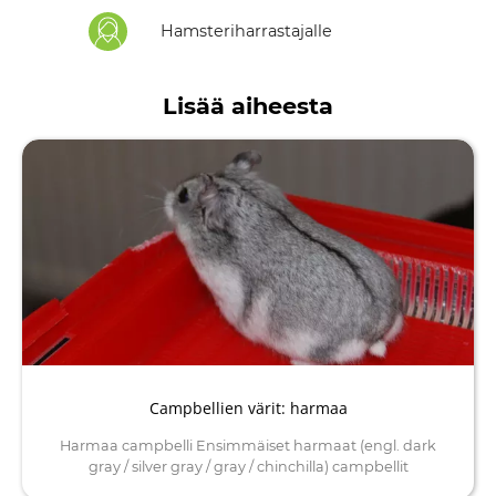
Hamsteriharrastajalle
Lisää aiheesta
Campbellien värit: harmaa
Harmaa campbelli Ensimmäiset harmaat (engl. dark
gray / silver gray / gray / chinchilla) campbellit