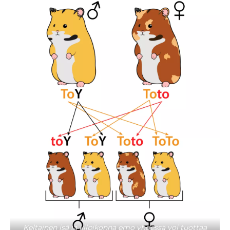
Keltainen isä ja kilpikonna emo yhdessä voi tuottaa