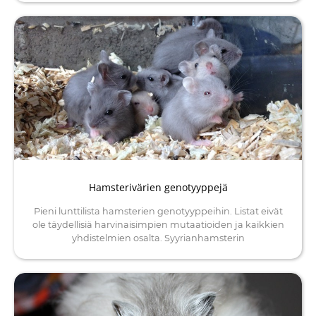
Hamsterivärien genotyyppejä
Pieni lunttilista hamsterien genotyyppeihin. Listat eivät
ole täydellisiä harvinaisimpien mutaatioiden ja kaikkien
yhdistelmien osalta. Syyrianhamsterin