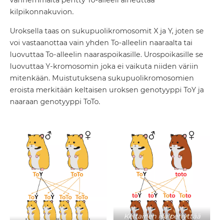
vanhemmalta peritty To-alleeli aiheuttaa
kilpikonnakuvion.
Uroksella taas on sukupuolikromosomit X ja Y, joten se
voi vastaanottaa vain yhden To-alleelin naaraalta tai
luovuttaa To-alleelin naaraspoikasille. Urospoikasille se
luovuttaa Y-kromosomin joka ei vaikuta niiden väriin
mitenkään. Muistutuksena sukupuolikromosomien
eroista merkitään keltaisen uroksen genotyyppi ToY ja
naaraan genotyyppi ToTo.
Keltainen isä periyttää