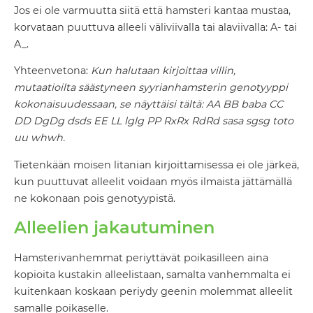
Jos ei ole varmuutta siitä että hamsteri kantaa mustaa,
korvataan puuttuva alleeli väliviivalla tai alaviivalla: A- tai
A_.
Yhteenvetona:
Kun halutaan kirjoittaa villin,
mutaatioilta säästyneen syyrianhamsterin genotyyppi
kokonaisuudessaan, se näyttäisi tältä: AA BB baba CC
DD DgDg dsds EE LL lglg PP RxRx RdRd sasa sgsg toto
uu whwh.
Tietenkään moisen litanian kirjoittamisessa ei ole järkeä,
kun puuttuvat alleelit voidaan myös ilmaista jättämällä
ne kokonaan pois genotyypistä.
Alleelien jakautuminen
Hamsterivanhemmat periyttävät poikasilleen aina
kopioita kustakin alleelistaan, samalta vanhemmalta ei
kuitenkaan koskaan periydy geenin molemmat alleelit
samalle poikaselle.