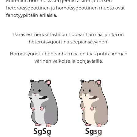
kuitenkin dominoivasta geenistä siten, että sen
heterotsygoottinen ja homotsygoottinen muoto ovat
fenotyypiltään erilaisia.
Paras esimerkki tästä on hopeanharmaa, jonka on
heterotsygoottina seepiansävyinen.
Homotsygootti hopeanharmaa on taas puhtaamman
värinen valkoisella pohjavärillä.