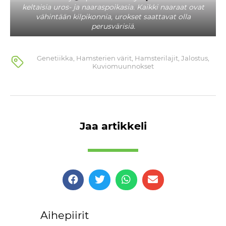
keltaisia uros- ja naaraspoikasia. Kaikki naaraat ovat
vähintään kilpikonnia, urokset saattavat olla
perusvärisiä.
Genetiikka
,
Hamsterien värit
,
Hamsterilajit
,
Jalostus
,
Kuviomuunnokset
Jaa artikkeli
Aihepiirit