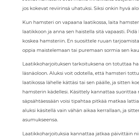
jos kokevat reviirinsä uhatuksi. Siksi onkin hyvä al
Kun hamsteri on vapaana laatikossa, laita hamsteri
laatikkoon ja anna sen haistella sitä vapaasti. Pidä 
koskea hamsteriin. En suosittele ruuan tarjoamista 
oppia maistelemaan tai puremaan sormia sen kau
Laatikkoharjoituksen tarkoituksena on totuttaa h
läsnäoloon. Aluksi voit odotella, että hamsteri tottu
laatikossa lähelle kättäsi tai sen päälle, ja sitten ko
hamsterin kädellesi. Käsittely kannattaa suorittaa 
säpsähtäessään voisi tipahtaa pitkää matkaa latti
aluksi käsitellä vain vähän aikaa kerrallaan, ja sitt
asumukseensa.
Laatikkoharjoituksia kannattaa jatkaa päivittäin n