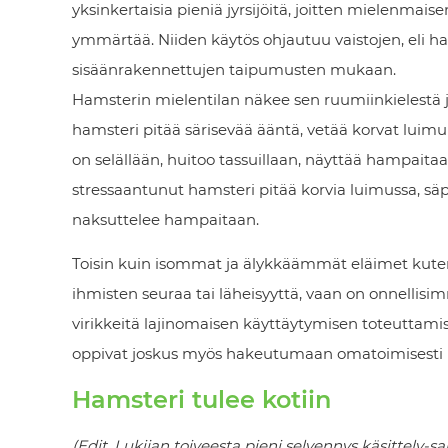
yksinkertaisia pieniä jyrsijöitä, joitten mielenmai
ymmärtää. Niiden käytös ohjautuu vaistojen, eli h
sisäänrakennettujen taipumusten mukaan.
Hamsterin mielentilan näkee sen ruumiinkielestä j
hamsteri pitää särisevää ääntä, vetää korvat luimuu
on selällään, huitoo tassuillaan, näyttää hampaitaa
stressaantunut hamsteri pitää korvia luimussa, sä
naksuttelee hampaitaan.
Toisin kuin isommat ja älykkäämmät eläimet kuten v
ihmisten seuraa tai läheisyyttä, vaan on onnellisimm
virikkeitä lajinomaisen käyttäytymisen toteuttamis
oppivat joskus myös hakeutumaan omatoimisesti i
Hamsteri tulee kotiin
(Edit. Lukijan toiveesta pieni selvennys käsittely-s