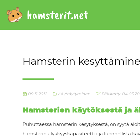
Hamsterin kesyttämin
09.11.2012
Käyttäytyminen
Päivitetty: 04.03.20
Hamsterien käytöksestä ja 
Puhuttaessa hamsterin kesytyksestä, on syytä alo
hamsterin älykkyyskapasiteettia ja luonnollista kä