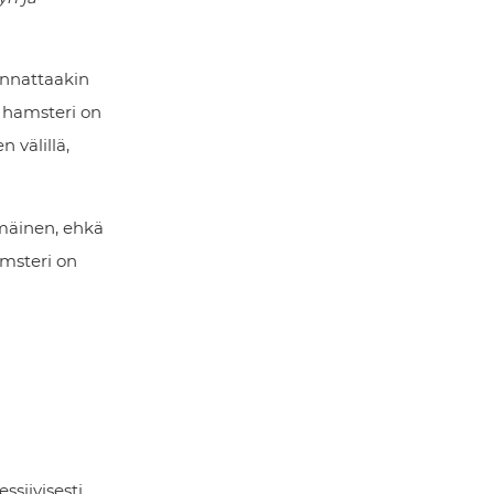
annattaakin
n hamsteri on
 välillä,
mmäinen, ehkä
amsteri on
ssiivisesti