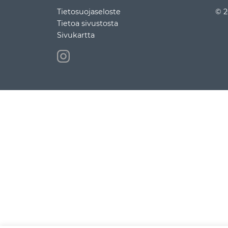
Tietosuojaseloste
© 2
Tietoa sivustosta
Sivukartta