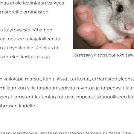
semaa ei ole kovinkaan vaikeaa
amstereille ominaisten
a käytöksestä. Vihainen
n, nousee takajaloilleen tai
n ja hyökkäilee. Pelokas tai
Käsittelyyn tottunut vkh tal
psähtelee kosketusta ja
aikkapa marsut, kanit, kissat tai koirat, ei hamsteri yleens
illaan kun sille tarjotaan sopivaa ravintoa ja tarpeeksi tilaa
een. Hamsterit kuitenkin tottuvat nopeasti säännölliseen käs
hmisen kädelle.
anaan. Käsittelyllä viitataan hamsterin yleiseen kädessä pitely