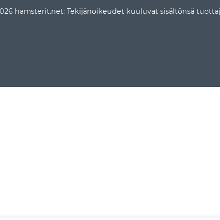
026 hamsterit.net: Tekijänoikeudet kuuluvat sisältönsä tuottaji