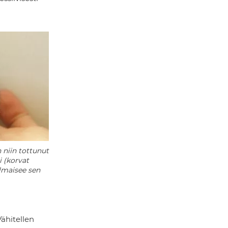
n niin tottunut
i (korvat
lmaisee sen
Vähitellen