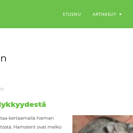
ETUSIVU
ARTIKKELIT
en
19
älykkyydestä
ittaa kertaamalla hieman
ytöstä. Hamsterit ovat melko