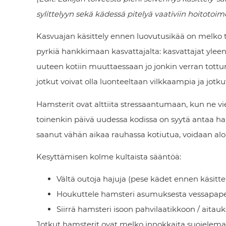
sylittelyyn sekä kädessä pitelyä vaativiin hoitotoime
Kasvuajan käsittely ennen luovutusikää on melko 
pyrkiä hankkimaan kasvattajalta: kasvattajat yleen
uuteen kotiin muuttaessaan jo jonkin verran tottunut
jotkut voivat olla luonteeltaan vilkkaampia ja jotkut
Hamsterit ovat alttiita stressaantumaan, kun ne vi
toinenkin päivä uudessa kodissa on syytä antaa h
saanut vähän aikaa rauhassa kotiutua, voidaan aloit
Kesyttämisen kolme kultaista sääntöä:
Vältä outoja hajuja (pese kädet ennen käsitte
Houkuttele hamsteri asumuksesta vessapaperi
Siirrä hamsteri isoon pahvilaatikkoon / aita
Jotkut hamsterit ovat melko innokkaita suojelemaan