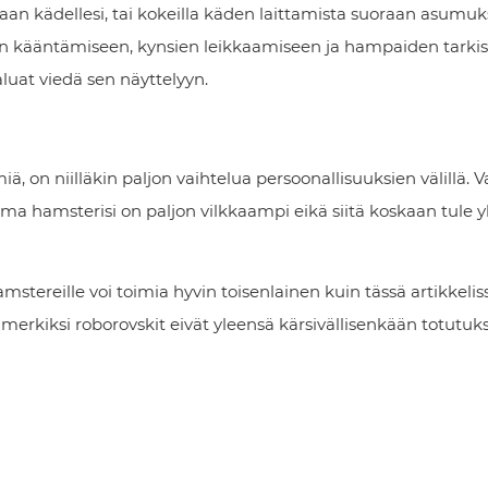
an kädellesi, tai kokeilla käden laittamista suoraan asumuk
en kääntämiseen, kynsien leikkaamiseen ja hampaiden tarki
haluat viedä sen näyttelyyn.
ä, on niilläkin paljon vaihtelua persoonallisuuksien välillä. 
tä oma hamsterisi on paljon vilkkaampi eikä siitä koskaan tule 
hamstereille voi toimia hyvin toisenlainen kuin tässä artikkeliss
esimerkiksi roborovskit eivät yleensä kärsivällisenkään totutuk