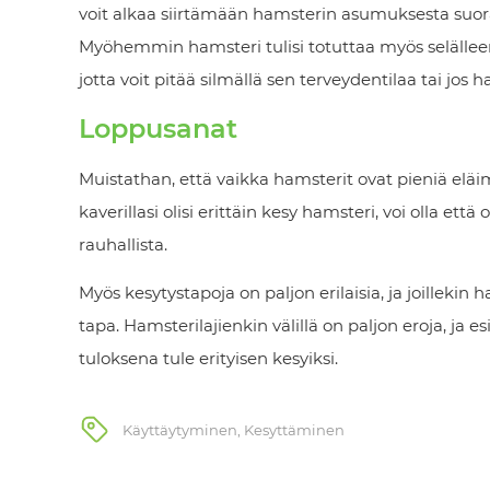
voit alkaa siirtämään hamsterin asumuksesta suora
Myöhemmin hamsteri tulisi totuttaa myös selälle
jotta voit pitää silmällä sen terveydentilaa tai jos 
Loppusanat
Muistathan, että vaikka hamsterit ovat pieniä eläimi
kaverillasi olisi erittäin kesy hamsteri, voi olla et
rauhallista.
Myös kesytystapoja on paljon erilaisia, ja joillekin 
tapa. Hamsterilajienkin välillä on paljon eroja, ja 
tuloksena tule erityisen kesyiksi.
Käyttäytyminen
,
Kesyttäminen