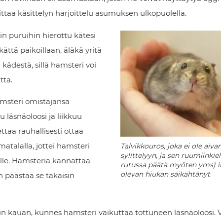
oittaa käsittelyn harjoittelu asumuksen ulkopuolella.
n puruihin hierottu kätesi
kättä paikoillaan, äläkä yritä
kädestä, sillä hamsteri voi
tta.
amsteri omistajansa
u läsnäoloosi ja liikkuu
ettaa rauhallisesti ottaa
matalalla, jottei hamsteri
Talvikkouros, joka ei ole aiva
sylittelyyn, ja sen ruumiinkiel
alle. Hamsteria kannattaa
rutussa päätä myöten yms) i
olevan hiukan säikähtänyt
en päästää se takaisin
iin kauan, kunnes hamsteri vaikuttaa tottuneen läsnäoloosi. 