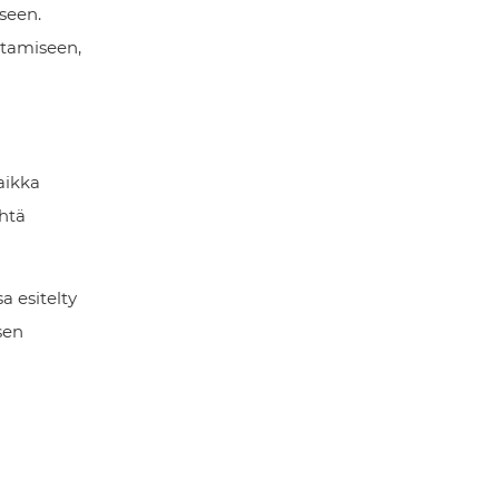
seen.
stamiseen,
Vaikka
yhtä
a esitelty
sen