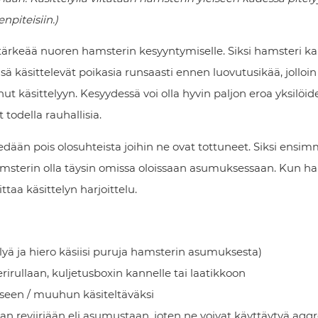
npiteisiin.)
tärkeää nuoren hamsterin kesyyntymiselle. Siksi hamsteri k
sä käsittelevät poikasia runsaasti ennen luovutusikää, jolloi
 käsittelyyn. Kesyydessä voi olla hyvin paljon eroa yksilöiden
 todella rauhallisia.
edään pois olosuhteista joihin ne ovat tottuneet. Siksi ensi
amsterin olla täysin omissa oloissaan asumuksessaan. Kun h
taa käsittelyn harjoittelu.
lyä ja hiero käsiisi puruja hamsterin asumuksesta)
rullaan, kuljetusboxin kannelle tai laatikkoon
ukseen / muuhun käsiteltäväksi
 reviiriään eli asumustaan, joten ne voivat käyttäytyä aggre