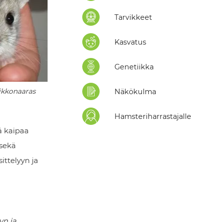
Tarvikkeet
Kasvatus
Genetiikka
vikkonaaras
Näkökulma
Hamsteriharrastajalle
ä kaipaa
 sekä
ittelyyn ja
yn ja