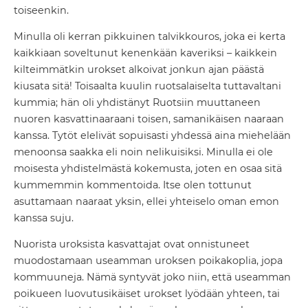
toiseenkin.
Minulla oli kerran pikkuinen talvikkouros, joka ei kerta
kaikkiaan soveltunut kenenkään kaveriksi – kaikkein
kilteimmätkin urokset alkoivat jonkun ajan päästä
kiusata sitä! Toisaalta kuulin ruotsalaiselta tuttavaltani
kummia; hän oli yhdistänyt Ruotsiin muuttaneen
nuoren kasvattinaaraani toisen, samanikäisen naaraan
kanssa. Tytöt elelivät sopuisasti yhdessä aina miehelään
menoonsa saakka eli noin nelikuisiksi. Minulla ei ole
moisesta yhdistelmästä kokemusta, joten en osaa sitä
kummemmin kommentoida. Itse olen tottunut
asuttamaan naaraat yksin, ellei yhteiselo oman emon
kanssa suju.
Nuorista uroksista kasvattajat ovat onnistuneet
muodostamaan useamman uroksen poikakoplia, jopa
kommuuneja. Nämä syntyvät joko niin, että useamman
poikueen luovutusikäiset urokset lyödään yhteen, tai