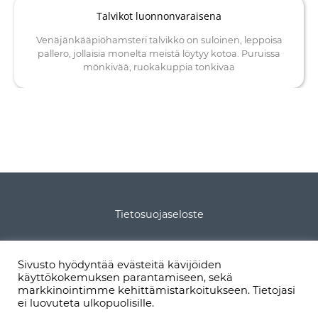
Talvikot luonnonvaraisena
Venäjänkääpiöhamsteri talvikko on suloinen, leppoisa
pallero, jollaisia monelta meistä löytyy kotoa. Puruissa
mönkivää, ruokakuppia tonkivaa
Tietosuojaseloste
Tietoa sivustosta
Sivusto hyödyntää evästeitä kävijöiden
käyttökokemuksen parantamiseen, sekä
Sivukartta
markkinointimme kehittämistarkoitukseen. Tietojasi
ei luovuteta ulkopuolisille.