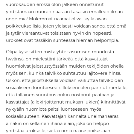
vuorokauden erossa olon jälkeen onnistunut
yhdistämään nuoren naaraan takaisin emälleen ilman
ongelmia! Molemmat naaraat olivat kyllä aivan
poikkeuksellisia, joten yleisesti voidaan sanoa, että emä
ja tytär vieraantuvat toisistaan hyvinkin nopeasti,
urokset ovat tässäkin suhteessa hieman helpompia.
Olipa kyse sitten mistä yhteisasumisen muodosta
hyvänsä, on mielestäni tärkeää, että kasvattajat
huomioivat jalostustyössään muiden tekijöiden ohella
myös sen, kuinka talvikko suhtautuu lajitovereihinsa.
Uskon, että jalostuksella voidaan vaikuttaa talvikoiden
sosiaaliseen luonteeseen. Ilokseni olen pannut merkille,
että tällainen suuntaus onkin nostanut päätään ja
kasvattajat (allekirjoittanut mukaan lukien) kiinnittävät
nykyään huomiota paitsi luonteeseen myös
sosiaalisuuteen. Kasvattajan kannalta unelmanaaras
ainakin on sellainen ihana eläin, joka on helppo
yhdistää urokselle, sietää omia naaraspoikasiaan