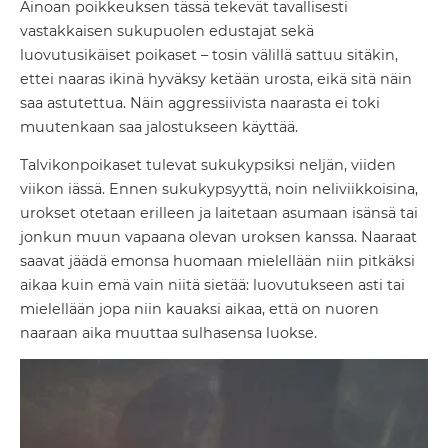
Ainoan poikkeuksen tässä tekevät tavallisesti
vastakkaisen sukupuolen edustajat sekä
luovutusikäiset poikaset – tosin välillä sattuu sitäkin,
ettei naaras ikinä hyväksy ketään urosta, eikä sitä näin
saa astutettua. Näin aggressiivista naarasta ei toki
muutenkaan saa jalostukseen käyttää.
Talvikonpoikaset tulevat sukukypsiksi neljän, viiden
viikon iässä. Ennen sukukypsyyttä, noin neliviikkoisina,
urokset otetaan erilleen ja laitetaan asumaan isänsä tai
jonkun muun vapaana olevan uroksen kanssa. Naaraat
saavat jäädä emonsa huomaan mielellään niin pitkäksi
aikaa kuin emä vain niitä sietää: luovutukseen asti tai
mielellään jopa niin kauaksi aikaa, että on nuoren
naaraan aika muuttaa sulhasensa luokse.