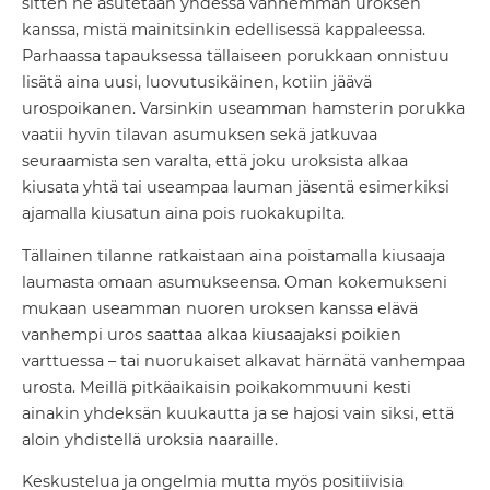
sitten ne asutetaan yhdessä vanhemman uroksen
kanssa, mistä mainitsinkin edellisessä kappaleessa.
Parhaassa tapauksessa tällaiseen porukkaan onnistuu
lisätä aina uusi, luovutusikäinen, kotiin jäävä
urospoikanen. Varsinkin useamman hamsterin porukka
vaatii hyvin tilavan asumuksen sekä jatkuvaa
seuraamista sen varalta, että joku uroksista alkaa
kiusata yhtä tai useampaa lauman jäsentä esimerkiksi
ajamalla kiusatun aina pois ruokakupilta.
Tällainen tilanne ratkaistaan aina poistamalla kiusaaja
laumasta omaan asumukseensa. Oman kokemukseni
mukaan useamman nuoren uroksen kanssa elävä
vanhempi uros saattaa alkaa kiusaajaksi poikien
varttuessa – tai nuorukaiset alkavat härnätä vanhempaa
urosta. Meillä pitkäaikaisin poikakommuuni kesti
ainakin yhdeksän kuukautta ja se hajosi vain siksi, että
aloin yhdistellä uroksia naaraille.
Keskustelua ja ongelmia mutta myös positiivisia