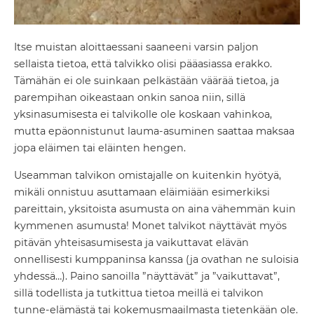
Itse muistan aloittaessani saaneeni varsin paljon
sellaista tietoa, että talvikko olisi pääasiassa erakko.
Tämähän ei ole suinkaan pelkästään väärää tietoa, ja
parempihan oikeastaan onkin sanoa niin, sillä
yksinasumisesta ei talvikolle ole koskaan vahinkoa,
mutta epäonnistunut lauma-asuminen saattaa maksaa
jopa eläimen tai eläinten hengen.
Useamman talvikon omistajalle on kuitenkin hyötyä,
mikäli onnistuu asuttamaan eläimiään esimerkiksi
pareittain, yksitoista asumusta on aina vähemmän kuin
kymmenen asumusta! Monet talvikot näyttävät myös
pitävän yhteisasumisesta ja vaikuttavat elävän
onnellisesti kumppaninsa kanssa (ja ovathan ne suloisia
yhdessä…). Paino sanoilla ”näyttävät” ja ”vaikuttavat”,
sillä todellista ja tutkittua tietoa meillä ei talvikon
tunne-elämästä tai kokemusmaailmasta tietenkään ole.