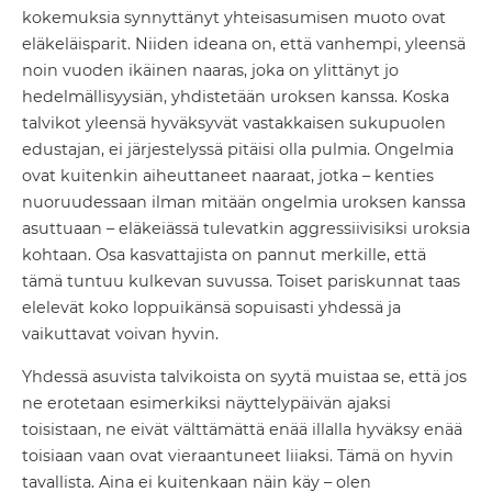
kokemuksia synnyttänyt yhteisasumisen muoto ovat
eläkeläisparit. Niiden ideana on, että vanhempi, yleensä
noin vuoden ikäinen naaras, joka on ylittänyt jo
hedelmällisyysiän, yhdistetään uroksen kanssa. Koska
talvikot yleensä hyväksyvät vastakkaisen sukupuolen
edustajan, ei järjestelyssä pitäisi olla pulmia. Ongelmia
ovat kuitenkin aiheuttaneet naaraat, jotka – kenties
nuoruudessaan ilman mitään ongelmia uroksen kanssa
asuttuaan – eläkeiässä tulevatkin aggressiivisiksi uroksia
kohtaan. Osa kasvattajista on pannut merkille, että
tämä tuntuu kulkevan suvussa. Toiset pariskunnat taas
elelevät koko loppuikänsä sopuisasti yhdessä ja
vaikuttavat voivan hyvin.
Yhdessä asuvista talvikoista on syytä muistaa se, että jos
ne erotetaan esimerkiksi näyttelypäivän ajaksi
toisistaan, ne eivät välttämättä enää illalla hyväksy enää
toisiaan vaan ovat vieraantuneet liiaksi. Tämä on hyvin
tavallista. Aina ei kuitenkaan näin käy – olen