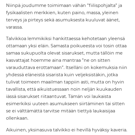
Niinpä joudumme toimimaan vähän ”fiilispohjalta” ja
fysikaalisten merkkien, kuten paino, massa, yleinen
terveys ja pirteys sekä asumuksesta kuuluvat äänet,
varassa.
Talvikkoa lemmikiksi hankittaessa kehotetaan yleensä
ottamaan yksi eläin. Samasta poikueesta voi tosin ottaa
samaa sukupuolta olevat sisarukset, mutta tällöin me
kasvattajat hoemme aina mantraa ”ne on sitten
varauduttava erottamaan”. Itselläni on kokemuksia niin
yhdessä eläneistä sisarista kuin veljeksistäkin, jotka
tulivat toimeen maailman tappiin asti, mutta on hyvin
tavallista, että aikuistuessaan noin neljän kuukauden
iässä sisarukset riitaantuvat. Tämän voi laukaista
esimerkiksi uuteen asumukseen siirtäminen tai sitten
se ei välttämättä tarvitse mitään tiettyä laukaisijaa
ollenkaan.
Aikuinen, yksinasuva talvikko ei hevillä hyväksy kaveria.