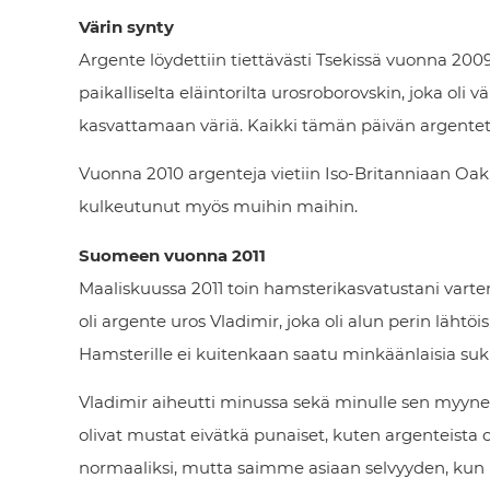
Värin synty
Argente löydettiin tiettävästi Tsekissä vuonna 2
paikalliselta eläintorilta urosroborovskin, joka oli
kasvattamaan väriä. Kaikki tämän päivän argentet t
Vuonna 2010 argenteja vietiin Iso-Britanniaan Oa
kulkeutunut myös muihin maihin.
Suomeen vuonna 2011
Maaliskuussa 2011 toin hamsterikasvatustani varte
oli argente uros Vladimir, joka oli alun perin läht
Hamsterille ei kuitenkaan saatu minkäänlaisia suku
Vladimir aiheutti minussa sekä minulle sen myynees
olivat mustat eivätkä punaiset, kuten argenteista oli
normaaliksi, mutta saimme asiaan selvyyden, kun l