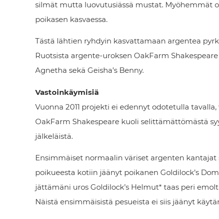
silmät mutta luovutusiässä mustat. Myöhemmät oma
poikasen kasvaessa.
Tästä lähtien ryhdyin kasvattamaan argentea pyrk
Ruotsista argente-uroksen OakFarm Shakespeare se
Agnetha sekä Geisha’s Benny.
Vastoinkäymisiä
Vuonna 2011 projekti ei edennyt odotetulla tavalla, 
OakFarm Shakespeare kuoli selittämättömästä sy
jälkeläistä.
Ensimmäiset normaalin väriset argenten kantajat s
poikueesta kotiin jäänyt poikanen Goldilock’s Domi
jättämäni uros Goldilock’s Helmut* taas peri emolt
Näistä ensimmäisistä pesueista ei siis jäänyt käytä