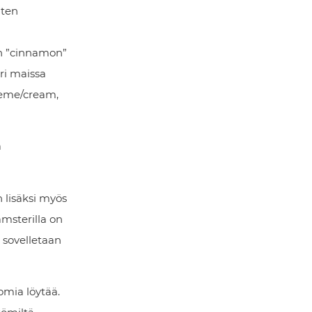
uten
en ”cinnamon”
ri maissa
creme/cream,
ä
 lisäksi myös
msterilla on
n sovelletaan
omia löytää.