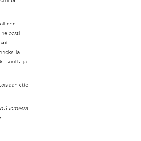
tömiltä
allinen
 helposti
yötä.
nnoksilla
okoisuutta ja
toisiaan ettei
aan Suomessa
.