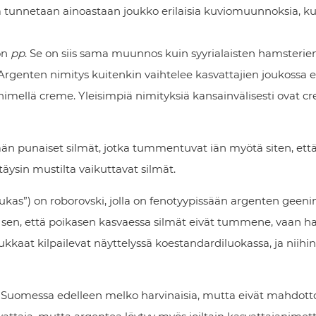
lta tunnetaan ainoastaan joukko erilaisia kuviomuunnoksia, k
on
pp
. Se on siis sama muunnos kuin syyrialaisten hamsteri
rgenten nimitys kuitenkin vaihtelee kasvattajien joukossa e
nimellä creme. Yleisimpiä nimityksiä kansainvälisesti ovat 
sään punaiset silmät, jotka tummentuvat iän myötä siten, ett
äysin mustilta vaikuttavat silmät.
kas”) on roborovski, jolla on fenotyypissään argenten geenin
a sen, että poikasen kasvaessa silmät eivät tummene, vaan ha
ukkaat kilpailevat näyttelyssä koestandardiluokassa, ja niihi
t Suomessa edelleen melko harvinaisia, mutta eivät mahdott