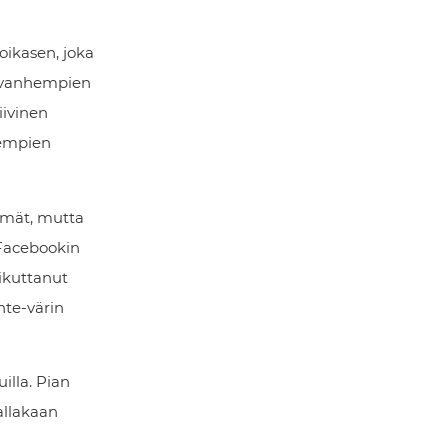
oikasen, joka
en vanhempien
iivinen
hempien
ilmät, mutta
 Facebookin
ikuttanut
nte-värin
illa. Pian
allakaan