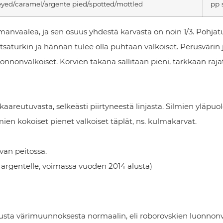
yed/caramel/argente pied/spotted/mottled
pp 
manvaalea, ja sen osuus yhdestä karvasta on noin 1/3. Pohjat
aturkin ja hännän tulee olla puhtaan valkoiset. Perusvärin 
uonnonvalkoiset. Korvien takana sallitaan pieni, tarkkaan raja
kaareutuvasta, selkeästi piirtyneestä linjasta. Silmien yläpuol
lmien kokoiset pienet valkoiset täplät, ns. kulmakarvat.
van peitossa.
argentelle, voimassa vuoden 2014 alusta)
usta värimuunnoksesta normaalin, eli roborovskien luonnon