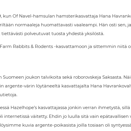
009, kun Of Navel-hamsulan hamsterikasvattaja Hana Havranko
 väriltään normaaleja huomattavasti vaaleampi. Hän osti sen, ja
iettävästi polveutuvat tuosta yhdestä yksilöstä.
kFarm Rabbits & Rodents -kasvattamoon ja sittemmin niitä 
n Suomeen joukon talvikoita sekä roborovskeja Saksasta. Nä
öisin argente-värin löytäneeltä kasvattajalta Hana Havrankoval
tietoja.
sä Hazelhope’s kasvattajassa jonkin verran ihmetystä, sillä
 internetissä väitetty. Ehdin jo luulla sitä vain epätavallisen
öysimme kuvia argente-poikasista joilla tosiaan oli syntyes