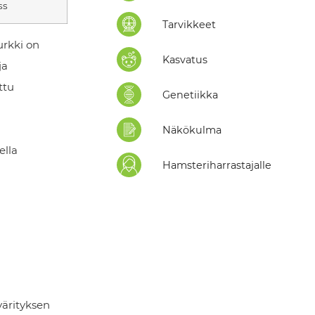
ss
Tarvikkeet
urkki on
Kasvatus
ja
ttu
Genetiikka
Näkökulma
ella
Hamsteriharrastajalle
värityksen