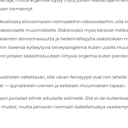
svattaja, mutta argentea löytyy myös joiltain kasvattajanimet
skaan törmännyt.
osiitosta elinvoimaisiin normaaleihin roborovskeihin, sillä lii
 resessiiviselle muunnokselle. Roborovskit myös kärsivät melko
eläinten elinvoimaisuutta ja hedelmällisyyttä sisäsiitoksen m
iin itseensä kytkeytyviä terveysongelmia kuten uusilla muu
rin joitakin sisäsiittoisuuteen liittyviä ongemia kuten pienik
ittelen vältettävän, sillä värien fenotyypit ovat niin lähellä 
vat — syyrialaisten cremen ja keltaisen muunnoksen tapaan.
an punaiset silmät aikuiselle eläimelle. Sitä ei ole kuitenk
at mustat, mutta perusväri normaali isabellahuskya vaaleampi