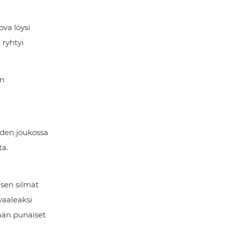
va löysi
 ryhtyi
on
iden joukossa
ta.
 sen silmät
 vaaleaksi
sään punaiset