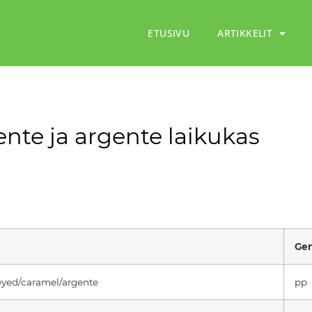
ETUSIVU
ARTIKKELIT
ente ja argente laikukas
Gen
eyed/caramel/argente
pp