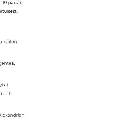
n 10 päivän
tuisesti.
vänvalon
gentea,
i ei-
elillä
 Alexandrian