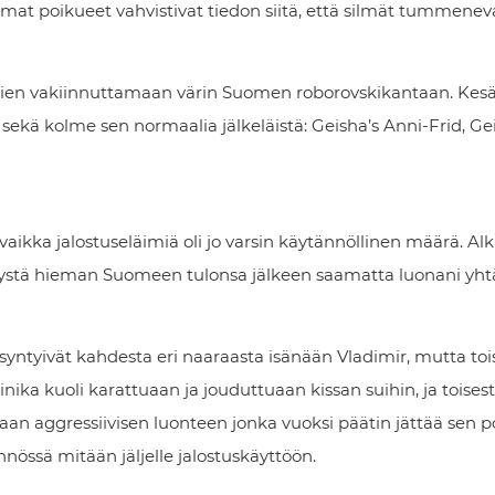
t poikueet vahvistivat tiedon siitä, että silmät tummenev
ien vakiinnuttamaan värin Suomen roborovskikantaan. Kesäl
kä kolme sen normaalia jälkeläistä: Geisha’s Anni-Frid, Gei
vaikka jalostuseläimiä oli jo varsin käytännöllinen määrä. Alka
ystä hieman Suomeen tulonsa jälkeen saamatta luonani yh
yntyivät kahdesta eri naaraasta isänään Vladimir, mutta toi
nika kuoli karattuaan ja jouduttuaan kissan suihin, ja toises
aan aggressiivisen luonteen jonka vuoksi päätin jättää sen po
nnössä mitään jäljelle jalostuskäyttöön.