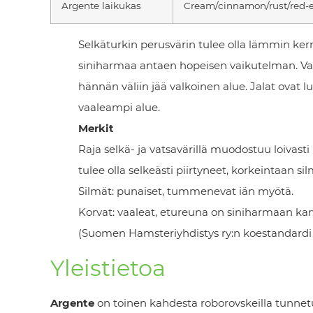
Argente laikukas
Cream/cinnamon/rust/red-e
Selkäturkin perusvärin tulee olla lämmin ker
siniharmaa antaen hopeisen vaikutelman. Vats
hännän väliin jää valkoinen alue. Jalat ovat l
vaaleampi alue.
Merkit
Raja selkä- ja vatsavärillä muodostuu loivasti 
tulee olla selkeästi piirtyneet, korkeintaan si
Silmät: punaiset, tummenevat iän myötä.
Korvat: vaaleat, etureuna on siniharmaan kar
(Suomen Hamsteriyhdistys ry:n koestandardi 
Yleistietoa
Argente
on toinen kahdesta roborovskeilla tunnet