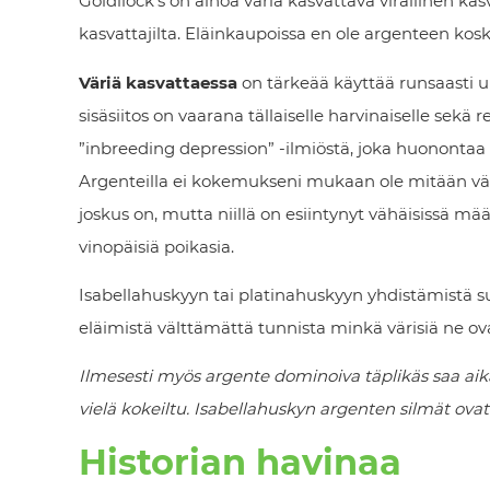
Goldilock’s on ainoa väriä kasvattava virallinen ka
kasvattajilta. Eläinkaupoissa en ole argenteen ko
Väriä kasvattaessa
on tärkeää käyttää runsaasti ulk
sisäsiitos on vaarana tällaiselle harvinaiselle sekä
”inbreeding depression” -ilmiöstä, joka huonontaa 
Argenteilla ei kokemukseni mukaan ole mitään vär
joskus on, mutta niillä on esiintynyt vähäisissä mää
vinopäisiä poikasia.
Isabellahuskyyn tai platinahuskyyn yhdistämistä suos
eläimistä välttämättä tunnista minkä värisiä ne o
Ilmesesti myös argente dominoiva täplikäs saa aika
vielä kokeiltu. Isabellahuskyn argenten silmät ov
Historian havinaa