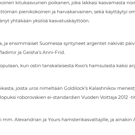
koinen kitukasvuinen poikanen, joka lakkasi kasvamasta noi
ättömän pienikokoinen ja harvakarvainen, sekä käyttäytyi omi
änyt yhtäkään yksilöä kasvatuskäyttöön.
ja ensimmäiset Suomessa syntyneet argentet näkivät päi
adimir ja Geisha’s Anni-Frid.
ulaan, kun ostin tanskalaisesta Kwo’s hamsulasta kaksi ar
kasta, joista uros nimeltään Goldilock’s Kalashnikov menesty
lopuksi roborovskien ei-standardien Vuoden Voittaja 2012 -titt
 mm. Alexandrian ja Yours hamsterikasvattajille, ja ainakin