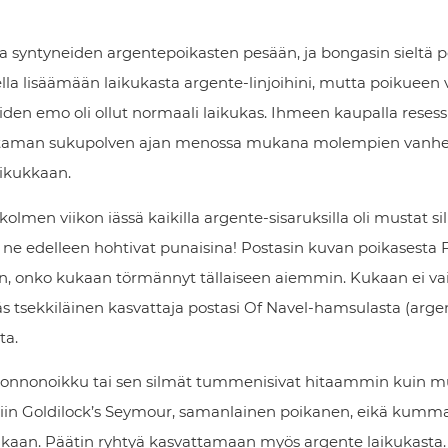
 syntyneiden argentepoikasten pesään, ja bongasin sieltä p
ksella lisäämään laikukasta argente-linjoihini, mutta poikue
oiden emo oli ollut normaali laikukas. Ihmeen kaupalla resess
muutaman sukupolven ajan menossa mukana molempien van
aikukkaan.
olmen viikon iässä kaikilla argente-sisaruksilla oli mustat s
 ne edelleen hohtivat punaisina! Postasin kuvan poikasesta
, onko kukaan törmännyt tällaiseen aiemmin. Kukaan ei va
äs tsekkiläinen kasvattaja postasi Of Navel-hamsulasta (arge
ta.
luonnonoikku tai sen silmät tummenisivat hitaammin kuin mu
iin Goldilock’s Seymour, samanlainen poikanen, eikä kumm
akaan. Päätin ryhtyä kasvattamaan myös argente laikukasta.