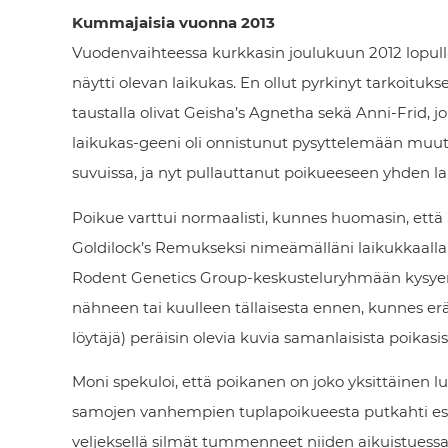
Kummajaisia vuonna 2013
Vuodenvaihteessa kurkkasin joulukuun 2012 lopulla
näytti olevan laikukas. En ollut pyrkinyt tarkoitu
taustalla olivat Geisha’s Agnetha sekä Anni-Frid, j
laikukas-geeni oli onnistunut pysyttelemään 
suvuissa, ja nyt pullauttanut poikueeseen yhden l
Poikue varttui normaalisti, kunnes huomasin, että k
Goldilock’s Remukseksi nimeämälläni laikukkaalla
Rodent Genetics Group-keskusteluryhmään kysyen
nähneen tai kuulleen tällaisesta ennen, kunnes er
löytäjä) peräisin olevia kuvia samanlaisista poikasis
Moni spekuloi, että poikanen on joko yksittäinen 
samojen vanhempien tuplapoikueesta putkahti es
veljeksellä silmät tummenneet niiden aikuistuess