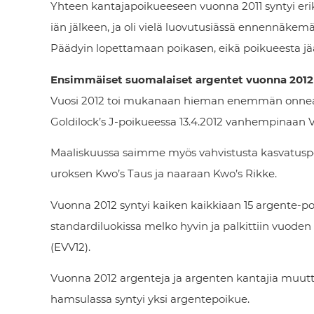
Yhteen kantajapoikueeseen vuonna 2011 syntyi eri
iän jälkeen, ja oli vielä luovutusiässä ennennäkem
Päädyin lopettamaan poikasen, eikä poikueesta jä
Ensimmäiset suomalaiset argentet vuonna 2012
Vuosi 2012 toi mukanaan hieman enemmän onnea, 
Goldilock’s J-poikueessa 13.4.2012 vanhempinaan Vl
Maaliskuussa saimme myös vahvistusta kasvatuspop
uroksen Kwo’s Taus ja naaraan Kwo’s Rikke.
Vuonna 2012 syntyi kaiken kaikkiaan 15 argente-poi
standardiluokissa melko hyvin ja palkittiin vuoden 
(EVV12).
Vuonna 2012 argenteja ja argenten kantajia muutti
hamsulassa syntyi yksi argentepoikue.