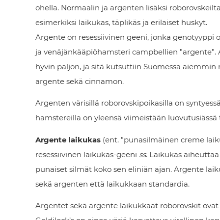
ohella. Normaalin ja argenten lisäksi roborovskei
esimerkiksi laikukas, täplikäs ja erilaiset huskyt.
Argente on resessiivinen geeni, jonka genotyyppi 
ja venäjänkääpiöhamsteri campbellien ”argente”. A
hyvin paljon, ja sitä kutsuttiin Suomessa aiemmin 
argente sekä cinnamon.
Argenten värisillä roborovskipoikasilla on syntyes
hamstereilla on yleensä viimeistään luovutusiässä t
Argente laikukas
(ent. ”punasilmäinen creme laiku
resessiivinen laikukas-geeni
ss
. Laikukas aiheutta
punaiset silmät koko sen eliniän ajan. Argente laik
sekä argenten että laikukkaan standardia.
Argentet sekä argente laikukkaat roborovskit ova