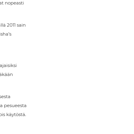
at nopeasti
lä 2011 sain
sha’s
jaisiksi
täkään
sesta
ta pesueesta
is käytöstä.