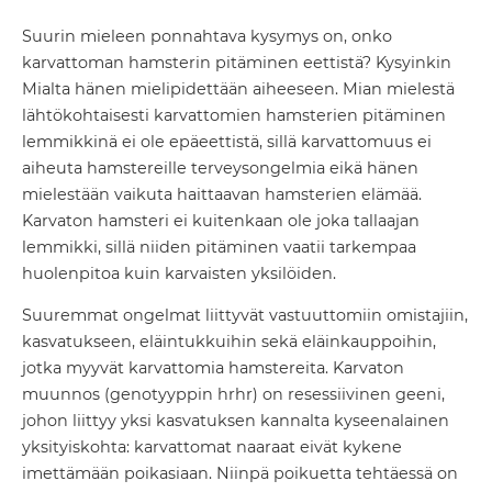
Suurin mieleen ponnahtava kysymys on, onko
karvattoman hamsterin pitäminen eettistä? Kysyinkin
Mialta hänen mielipidettään aiheeseen. Mian mielestä
lähtökohtaisesti karvattomien hamsterien pitäminen
lemmikkinä ei ole epäeettistä, sillä karvattomuus ei
aiheuta hamstereille terveysongelmia eikä hänen
mielestään vaikuta haittaavan hamsterien elämää.
Karvaton hamsteri ei kuitenkaan ole joka tallaajan
lemmikki, sillä niiden pitäminen vaatii tarkempaa
huolenpitoa kuin karvaisten yksilöiden.
Suuremmat ongelmat liittyvät vastuuttomiin omistajiin,
kasvatukseen, eläintukkuihin sekä eläinkauppoihin,
jotka myyvät karvattomia hamstereita. Karvaton
muunnos (genotyyppin hrhr) on resessiivinen geeni,
johon liittyy yksi kasvatuksen kannalta kyseenalainen
yksityiskohta: karvattomat naaraat eivät kykene
imettämään poikasiaan. Niinpä poikuetta tehtäessä on