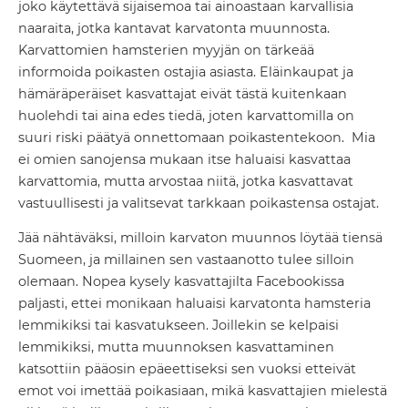
joko käytettävä sijaisemoa tai ainoastaan karvallisia
naaraita, jotka kantavat karvatonta muunnosta.
Karvattomien hamsterien myyjän on tärkeää
informoida poikasten ostajia asiasta. Eläinkaupat ja
hämäräperäiset kasvattajat eivät tästä kuitenkaan
huolehdi tai aina edes tiedä, joten karvattomilla on
suuri riski päätyä onnettomaan poikastentekoon.
Mia
ei omien sanojensa mukaan itse haluaisi kasvattaa
karvattomia, mutta arvostaa niitä, jotka kasvattavat
vastuullisesti ja valitsevat tarkkaan poikastensa ostajat.
Jää nähtäväksi, milloin karvaton muunnos löytää tiensä
Suomeen, ja millainen sen vastaanotto tulee silloin
olemaan. Nopea kysely kasvattajilta Facebookissa
paljasti, ettei monikaan haluaisi karvatonta hamsteria
lemmikiksi tai kasvatukseen. Joillekin se kelpaisi
lemmikiksi, mutta muunnoksen kasvattaminen
katsottiin pääosin epäeettiseksi sen vuoksi etteivät
emot voi imettää poikasiaan, mikä kasvattajien mielestä