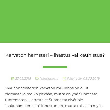
Karvaton hamsteri – ihastus vai kauhistus?
23.02.2015
Näkökulma
Päivitetty: 05.03.2019
Syyrianhamsterien karvaton muunnos on ollut
olemassa jo melko pitkään, mutta on yhä Suomessa
tuntematon. Harrastajat Suomessa eivät ole
”nakuhamstereista” innostuneet, mutta toisaalta myös