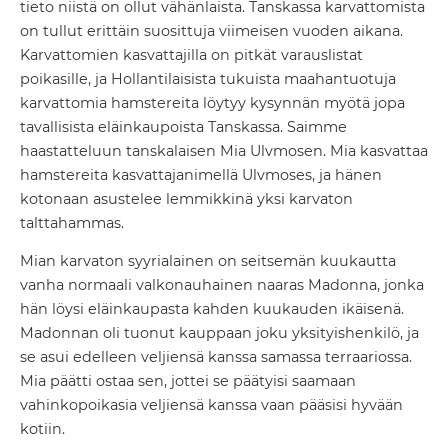
tieto niistä on ollut vähänlaista. Tanskassa karvattomista
on tullut erittäin suosittuja viimeisen vuoden aikana.
Karvattomien kasvattajilla on pitkät varauslistat
poikasille, ja Hollantilaisista tukuista maahantuotuja
karvattomia hamstereita löytyy kysynnän myötä jopa
tavallisista eläinkaupoista Tanskassa. Saimme
haastatteluun tanskalaisen Mia Ulvmosen. Mia kasvattaa
hamstereita kasvattajanimellä Ulvmoses, ja hänen
kotonaan asustelee lemmikkinä yksi karvaton
talttahammas.
Mian karvaton syyrialainen on seitsemän kuukautta
vanha normaali valkonauhainen naaras Madonna, jonka
hän löysi eläinkaupasta kahden kuukauden ikäisenä.
Madonnan oli tuonut kauppaan joku yksityishenkilö, ja
se asui edelleen veljiensä kanssa samassa terraariossa.
Mia päätti ostaa sen, jottei se päätyisi saamaan
vahinkopoikasia veljiensä kanssa vaan pääsisi hyvään
kotiin.