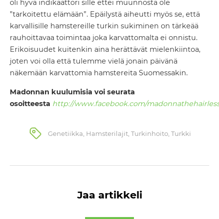
oli hyvä indikaattori sille ettei muunnosta ole
”tarkoitettu elämään”. Epäilystä aiheutti myös se, että
karvallisille hamstereille turkin sukiminen on tärkeää
rauhoittavaa toimintaa joka karvattomalta ei onnistu.
Erikoisuudet kuitenkin aina herättävät mielenkiintoa,
joten voi olla että tulemme vielä jonain päivänä
näkemään karvattomia hamstereita Suomessakin.
Madonnan kuulumisia voi seurata
osoitteesta
http://www.facebook.com/madonnathehairles
Genetiikka
,
Hamsterilajit
,
Turkinhoito
,
Turkki
Jaa artikkeli