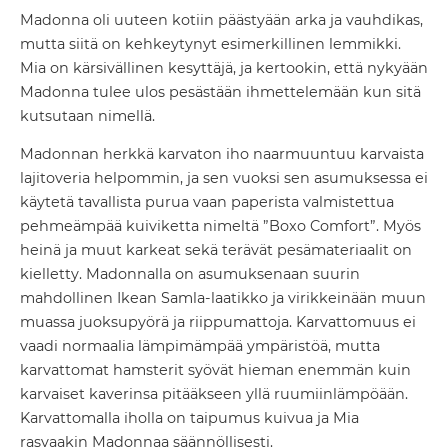
Madonna oli uuteen kotiin päästyään arka ja vauhdikas,
mutta siitä on kehkeytynyt esimerkillinen lemmikki.
Mia on kärsivällinen kesyttäjä, ja kertookin, että nykyään
Madonna tulee ulos pesästään ihmettelemään kun sitä
kutsutaan nimellä.
Madonnan herkkä karvaton iho naarmuuntuu karvaista
lajitoveria helpommin, ja sen vuoksi sen asumuksessa ei
käytetä tavallista purua vaan paperista valmistettua
pehmeämpää kuiviketta nimeltä ”Boxo Comfort”. Myös
heinä ja muut karkeat sekä terävät pesämateriaalit on
kielletty. Madonnalla on asumuksenaan suurin
mahdollinen Ikean Samla-laatikko ja virikkeinään muun
muassa juoksupyörä ja riippumattoja. Karvattomuus ei
vaadi normaalia lämpimämpää ympäristöä, mutta
karvattomat hamsterit syövät hieman enemmän kuin
karvaiset kaverinsa pitääkseen yllä ruumiinlämpöään.
Karvattomalla iholla on taipumus kuivua ja Mia
rasvaakin Madonnaa säännöllisesti.