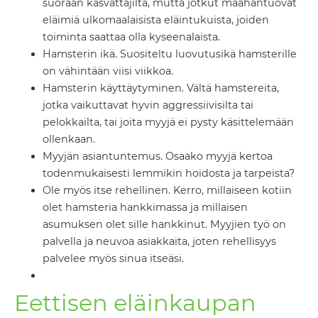
suoraan kasvattajilta, mutta jotkut maahantuovat
eläimiä ulkomaalaisista eläintukuista, joiden
toiminta saattaa olla kyseenalaista.
Hamsterin ikä. Suositeltu luovutusikä hamsterille
on vähintään viisi viikkoa.
Hamsterin käyttäytyminen. Vältä hamstereita,
jotka vaikuttavat hyvin aggressiivisilta tai
pelokkailta, tai joita myyjä ei pysty käsittelemään
ollenkaan.
Myyjän asiantuntemus. Osaako myyjä kertoa
todenmukaisesti lemmikin hoidosta ja tarpeista?
Ole myös itse rehellinen. Kerro, millaiseen kotiin
olet hamsteria hankkimassa ja millaisen
asumuksen olet sille hankkinut. Myyjien työ on
palvella ja neuvoa asiakkaita, joten rehellisyys
palvelee myös sinua itseäsi.
Eettisen eläinkaupan