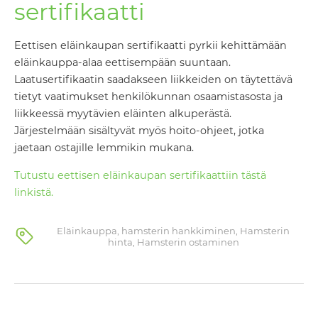
sertifikaatti
Eettisen eläinkaupan sertifikaatti pyrkii kehittämään
eläinkauppa-alaa eettisempään suuntaan.
Laatusertifikaatin saadakseen liikkeiden on täytettävä
tietyt vaatimukset henkilökunnan osaamistasosta ja
liikkeessä myytävien eläinten alkuperästä.
Järjestelmään sisältyvät myös hoito-ohjeet, jotka
jaetaan ostajille lemmikin mukana.
Tutustu eettisen eläinkaupan sertifikaattiin tästä
linkistä.
Eläinkauppa
,
hamsterin hankkiminen
,
Hamsterin
hinta
,
Hamsterin ostaminen