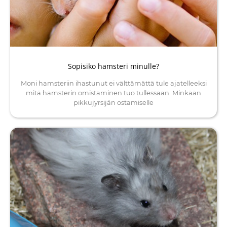
Sopisiko hamsteri minulle?
Moni hamsteriin ihastunut ei välttämättä tule ajatelleeksi
mitä hamsterin omistaminen tuo tullessaan. Minkään
pikkujyrsijän ostamiselle