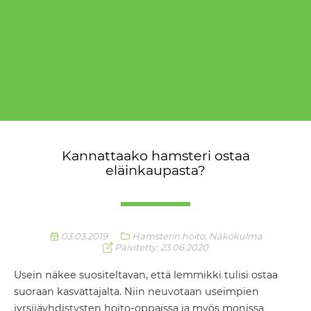
Kannattaako hamsteri ostaa
eläinkaupasta?
03.03.2019
Hamsterin hoito
,
Näkökulma
Päivitetty: 23.06.2020
Usein näkee suositeltavan, että lemmikki tulisi ostaa
suoraan kasvattajalta. Niin neuvotaan useimpien
jyrsijäyhdistysten hoito-oppaissa ja myös monissa