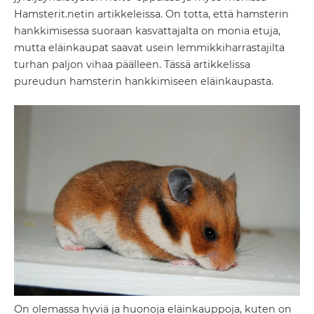
Hamsterit.netin artikkeleissa. On totta, että hamsterin
hankkimisessa suoraan kasvattajalta on monia etuja,
mutta eläinkaupat saavat usein lemmikkiharrastajilta
turhan paljon vihaa päälleen. Tässä artikkelissa
pureudun hamsterin hankkimiseen eläinkaupasta.
On olemassa hyviä ja huonoja eläinkauppoja, kuten on