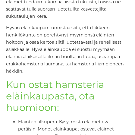
eläimet tuodaan ulkomaalaisista tukuista, toisissa ne
saattavat tulla suoraan luotetuilta kasvattajilta
sukutaulujen kera.
Hyvän eläinkaupan tunnistaa siitä, että liikkeen
henkilökunta on perehtynyt myymiensä eläinten
hoitoon ja osaa kertoa siitä luotettavasti ja rehellisesti
asiakkaalle. Hyvä eläinkauppa ei suostu myymään
eläimiä alaikäiselle ilman huoltajan lupaa, useampaa
erakkohamsteria laumana, tai hamsteria liian pieneen
häkkiin.
Kun ostat hamsteria
eläinkaupasta, ota
huomioon:
Eläinten alkuperä. Kysy, mistä eläimet ovat
peräisin. Monet eläinkaupat ostavat eläimet