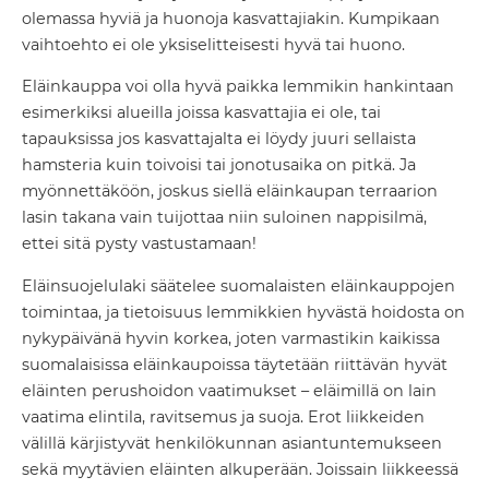
olemassa hyviä ja huonoja kasvattajiakin. Kumpikaan
vaihtoehto ei ole yksiselitteisesti hyvä tai huono.
Eläinkauppa voi olla hyvä paikka lemmikin hankintaan
esimerkiksi alueilla joissa kasvattajia ei ole, tai
tapauksissa jos kasvattajalta ei löydy juuri sellaista
hamsteria kuin toivoisi tai jonotusaika on pitkä. Ja
myönnettäköön, joskus siellä eläinkaupan terraarion
lasin takana vain tuijottaa niin suloinen nappisilmä,
ettei sitä pysty vastustamaan!
Eläinsuojelulaki säätelee suomalaisten eläinkauppojen
toimintaa, ja tietoisuus lemmikkien hyvästä hoidosta on
nykypäivänä hyvin korkea, joten varmastikin kaikissa
suomalaisissa eläinkaupoissa täytetään riittävän hyvät
eläinten perushoidon vaatimukset – eläimillä on lain
vaatima elintila, ravitsemus ja suoja. Erot liikkeiden
välillä kärjistyvät henkilökunnan asiantuntemukseen
sekä myytävien eläinten alkuperään. Joissain liikkeessä