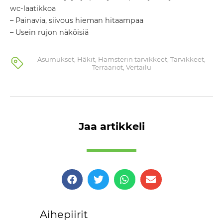
wc-laatikkoa
– Painavia, siivous hieman hitaampaa
– Usein rujon näköisiä
Asumukset
,
Häkit
,
Hamsterin tarvikkeet
,
Tarvikkeet
,
Terraariot
,
Vertailu
Jaa artikkeli
Aihepiirit