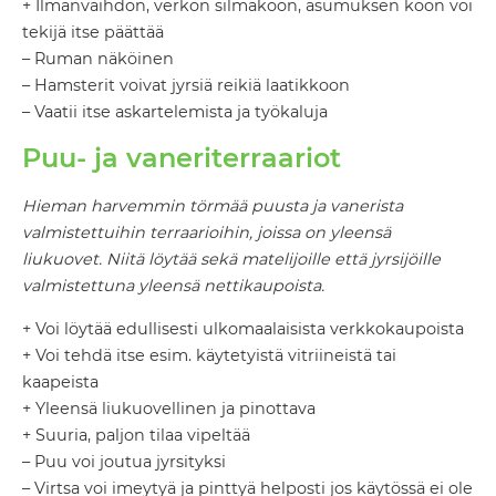
+ Ilmanvaihdon, verkon silmäkoon, asumuksen koon voi
tekijä itse päättää
– Ruman näköinen
– Hamsterit voivat jyrsiä reikiä laatikkoon
– Vaatii itse askartelemista ja työkaluja
Puu- ja vaneriterraariot
Hieman harvemmin törmää puusta ja vanerista
valmistettuihin terraarioihin, joissa on yleensä
liukuovet. Niitä löytää sekä matelijoille että jyrsijöille
valmistettuna yleensä nettikaupoista.
+ Voi löytää edullisesti ulkomaalaisista verkkokaupoista
+ Voi tehdä itse esim. käytetyistä vitriineistä tai
kaapeista
+ Yleensä liukuovellinen ja pinottava
+ Suuria, paljon tilaa vipeltää
– Puu voi joutua jyrsityksi
– Virtsa voi imeytyä ja pinttyä helposti jos käytössä ei ole