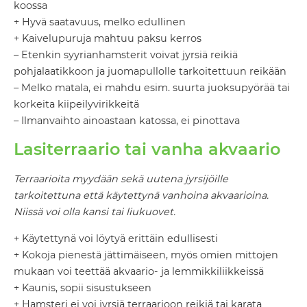
koossa
+ Hyvä saatavuus, melko edullinen
+ Kaivelupuruja mahtuu paksu kerros
– Etenkin syyrianhamsterit voivat jyrsiä reikiä
pohjalaatikkoon ja juomapullolle tarkoitettuun reikään
– Melko matala, ei mahdu esim. suurta juoksupyörää tai
korkeita kiipeilyvirikkeitä
– Ilmanvaihto ainoastaan katossa, ei pinottava
Lasiterraario tai vanha akvaario
Terraarioita myydään sekä uutena jyrsijöille
tarkoitettuna että käytettynä vanhoina akvaarioina.
Niissä voi olla kansi tai liukuovet.
+ Käytettynä voi löytyä erittäin edullisesti
+ Kokoja pienestä jättimäiseen, myös omien mittojen
mukaan voi teettää akvaario- ja lemmikkiliikkeissä
+ Kaunis, sopii sisustukseen
+ Hamsteri ei voi jyrsiä terraarioon reikiä tai karata