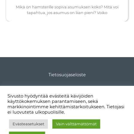
Mikä on hamsterille sopiva asumuksen koko? Mitä voi
tapahtua, jos asumus on liian pieni? Voiko
Tietosuojaseloste
Tietoa sivustosta
Sivusto hyödyntää evästeitä kävijöiden
käyttökokemuksen parantamiseen, sekä
Sivukartta
markkinointimme kehittämistarkoitukseen. Tietojasi
ei luovuteta ulkopuolisille.
Evästeasetukset
Vain välttämättömät
© 2026 hamsterit.net: Tekijänoikeudet kuuluvat