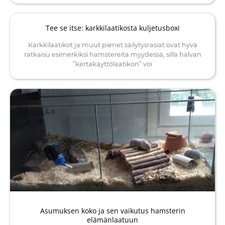
Tee se itse: karkkilaatikosta kuljetusboxi
Karkkilaatikot ja muut pienet säilytysrasiat ovat hyvä
ratkaisu esimerkiksi hamstereita myydessä, sillä halvan
”kertakäyttölaatikon” voi
Asumuksen koko ja sen vaikutus hamsterin
elämänlaatuun