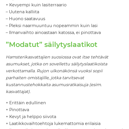
+ Kevyempi kuin lasiterraario
– Uutena kalliita
– Huono saatavuus
– Pleksi naarmuuntuu nopeammin kuin lasi
– Ilmanvaihto ainoastaan katossa, ei pinottava
”Modatut” säilytyslaatikot
Hamsterikasvattajien suosiossa ovat itse tehtävät
asumukset, jotka on sovellettu säilytyslaatikoista
verkottamalla. Rujon ulkonäkönsä vuoksi sopii
parhaiten omistajille, jotka tarvitsevat
kustannustehokkaita asumusratkaisuja (esim.
kasvattajat).
+ Erittäin edullinen
+ Pinottava
+ Kevyt ja helppo siivota
+ Laatikkovaihtoehtoja lukemattomia erilaisia