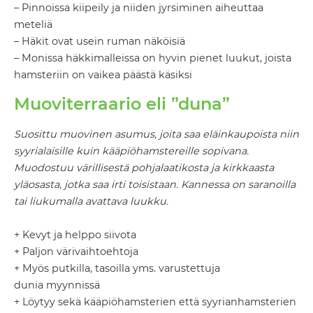
– Pinnoissa kiipeily ja niiden jyrsiminen aiheuttaa
meteliä
– Häkit ovat usein ruman näköisiä
– Monissa häkkimalleissa on hyvin pienet luukut, joista
hamsteriin on vaikea päästä käsiksi
Muoviterraario eli ”duna”
Suosittu muovinen asumus, joita saa eläinkaupoista niin
syyrialaisille kuin kääpiöhamstereille sopivana.
Muodostuu värillisestä pohjalaatikosta ja kirkkaasta
yläosasta, jotka saa irti toisistaan. Kannessa on saranoilla
tai liukumalla avattava luukku.
+ Kevyt ja helppo siivota
+ Paljon värivaihtoehtoja
+ Myös putkilla, tasoilla yms. varustettuja
dunia myynnissä
+ Löytyy sekä kääpiöhamsterien että syyrianhamsterien