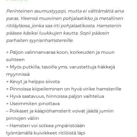
Perinteinen asumustyyppi, mutta ei välttämättä aina
paras. Yleensä muovinen pohjalaatikko ja metallinen
ritiläyläosa, jonka saa irti pohjalaatikosta. Hamsteriin
pääsee käsiksi luukkujen kautta. Sopii pääosin
parhaiten syyrianhamstereille.
+ Paljon valinnanvaraa koon, korkeuden ja muun
suhteen
+ Myös putkilla, tasoilla yms. varustettuja häkkejä
myynnissä
+ Kevyt ja helppo siivota
+ Pinnoissa kiipeileminen on hyvä virike hamsterille
+ Hyvä saatavuus, hinnoissa paljon vaihtelua
+ Useimmiten pinottava
– Poikaset ja kääpiöhamsterit voivat jäädä jumiin
pinnojen väliin
– Hamsteri voi sotkea ympäristöään
työntämällä kuivikkeet ritilöistä läpi