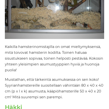
Kaikilla hamsterinomistajilla on omat mieltymyksensä,
mitä toivovat hamsterin kodilta. Toinen haluaa
sisustukseen sopivaa, toinen helposti pestävää. Kokosin
yhteen yleisimpien asumustyyppien hyviä ja huonoja
puolia!
Muistathan, että tärkeintä asumuksessa on sen koko!
Syyrianhamstereille suositellaan vähintään 80 x 40 x 40
cm (p x l x k) asumusta, kääpiöhamsterille 50 x 40 x 20
cm! Mitä suurempi sen parempi.
Häkki