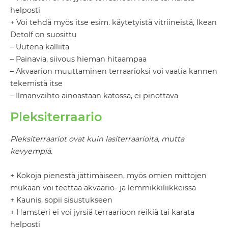
helposti
+ Voi tehdä myös itse esim. käytetyistä vitriineistä, Ikean
Detolf on suosittu
– Uutena kalliita
– Painavia, siivous hieman hitaampaa
– Akvaarion muuttaminen terraarioksi voi vaatia kannen
tekemistä itse
– Ilmanvaihto ainoastaan katossa, ei pinottava
Pleksiterraario
Pleksiterraariot ovat kuin lasiterraarioita, mutta
kevyempiä.
+ Kokoja pienestä jättimäiseen, myös omien mittojen
mukaan voi teettää akvaario- ja lemmikkiliikkeissä
+ Kaunis, sopii sisustukseen
+ Hamsteri ei voi jyrsiä terraarioon reikiä tai karata
helposti