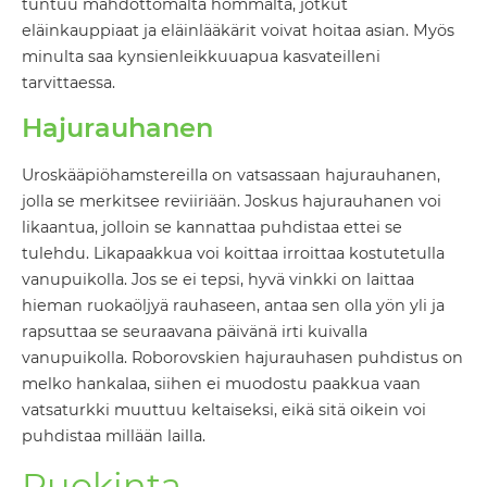
tuntuu mahdottomalta hommalta, jotkut
eläinkauppiaat ja eläinlääkärit voivat hoitaa asian. Myös
minulta saa kynsienleikkuuapua kasvateilleni
tarvittaessa.
Hajurauhanen
Uroskääpiöhamstereilla on vatsassaan hajurauhanen,
jolla se merkitsee reviiriään. Joskus hajurauhanen voi
likaantua, jolloin se kannattaa puhdistaa ettei se
tulehdu. Likapaakkua voi koittaa irroittaa kostutetulla
vanupuikolla. Jos se ei tepsi, hyvä vinkki on laittaa
hieman ruokaöljyä rauhaseen, antaa sen olla yön yli ja
rapsuttaa se seuraavana päivänä irti kuivalla
vanupuikolla. Roborovskien hajurauhasen puhdistus on
melko hankalaa, siihen ei muodostu paakkua vaan
vatsaturkki muuttuu keltaiseksi, eikä sitä oikein voi
puhdistaa millään lailla.
Ruokinta