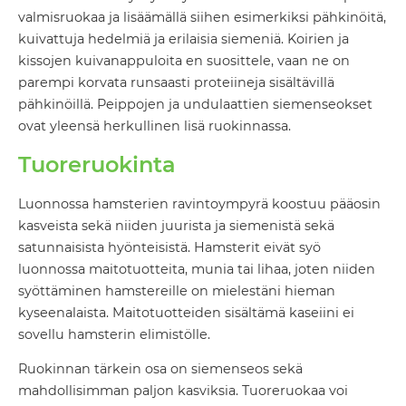
valmisruokaa ja lisäämällä siihen esimerkiksi pähkinöitä,
kuivattuja hedelmiä ja erilaisia siemeniä. Koirien ja
kissojen kuivanappuloita en suosittele, vaan ne on
parempi korvata runsaasti proteiineja sisältävillä
pähkinöillä. Peippojen ja undulaattien siemenseokset
ovat yleensä herkullinen lisä ruokinnassa.
Tuoreruokinta
Luonnossa hamsterien ravintoympyrä koostuu pääosin
kasveista sekä niiden juurista ja siemenistä sekä
satunnaisista hyönteisistä. Hamsterit eivät syö
luonnossa maitotuotteita, munia tai lihaa, joten niiden
syöttäminen hamstereille on mielestäni hieman
kyseenalaista. Maitotuotteiden sisältämä kaseiini ei
sovellu hamsterin elimistölle.
Ruokinnan tärkein osa on siemenseos sekä
mahdollisimman paljon kasviksia. Tuoreruokaa voi