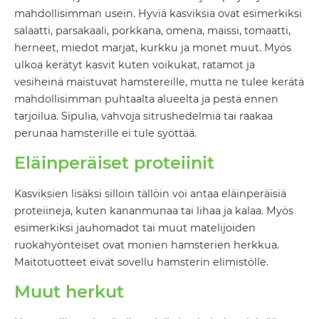
mahdollisimman usein. Hyviä kasviksia ovat esimerkiksi
salaatti, parsakaali, porkkana, omena, maissi, tomaatti,
herneet, miedot marjat, kurkku ja monet muut. Myös
ulkoa kerätyt kasvit kuten voikukat, ratamot ja
vesiheinä maistuvat hamstereille, mutta ne tulee kerätä
mahdollisimman puhtaalta alueelta ja pestä ennen
tarjoilua. Sipulia, vahvoja sitrushedelmiä tai raakaa
perunaa hamsterille ei tule syöttää.
Eläinperäiset proteiinit
Kasviksien lisäksi silloin tällöin voi antaa eläinperäisiä
proteiineja, kuten kananmunaa tai lihaa ja kalaa. Myös
esimerkiksi jauhomadot tai muut matelijoiden
ruokahyönteiset ovat monien hamsterien herkkua.
Maitotuotteet eivät sovellu hamsterin elimistölle.
Muut herkut