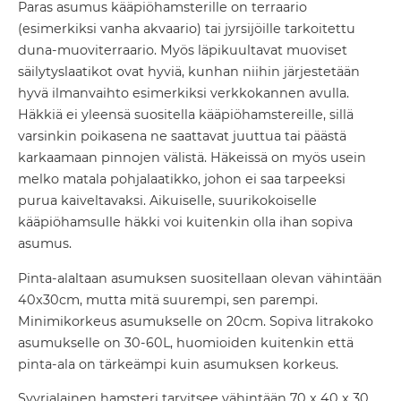
Paras asumus kääpiöhamsterille on terraario
(esimerkiksi vanha akvaario) tai jyrsijöille tarkoitettu
duna-muoviterraario. Myös läpikuultavat muoviset
säilytyslaatikot ovat hyviä, kunhan niihin järjestetään
hyvä ilmanvaihto esimerkiksi verkkokannen avulla.
Häkkiä ei yleensä suositella kääpiöhamstereille, sillä
varsinkin poikasena ne saattavat juuttua tai päästä
karkaamaan pinnojen välistä. Häkeissä on myös usein
melko matala pohjalaatikko, johon ei saa tarpeeksi
purua kaiveltavaksi. Aikuiselle, suurikokoiselle
kääpiöhamsulle häkki voi kuitenkin olla ihan sopiva
asumus.
Pinta-alaltaan asumuksen suositellaan olevan vähintään
40x30cm, mutta mitä suurempi, sen parempi.
Minimikorkeus asumukselle on 20cm. Sopiva litrakoko
asumukselle on 30-60L, huomioiden kuitenkin että
pinta-ala on tärkeämpi kuin asumuksen korkeus.
Syyrialainen hamsteri tarvitsee vähintään 70 x 40 x 30