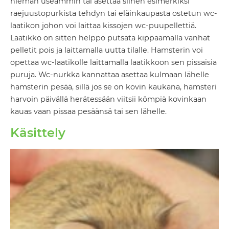
hieman useammin tai asettaa siihen esimerkiksi
raejuustopurkista tehdyn tai eläinkaupasta ostetun wc-
laatikon johon voi laittaa kissojen wc-puupellettiä.
Laatikko on sitten helppo putsata kippaamalla vanhat
pelletit pois ja laittamalla uutta tilalle. Hamsterin voi
opettaa wc-laatikolle laittamalla laatikkoon sen pissaisia
puruja. Wc-nurkka kannattaa asettaa kulmaan lähelle
hamsterin pesää, sillä jos se on kovin kaukana, hamsteri
harvoin päivällä herätessään viitsii kömpiä kovinkaan
kauas vaan pissaa pesäänsä tai sen lähelle.
Käsittely