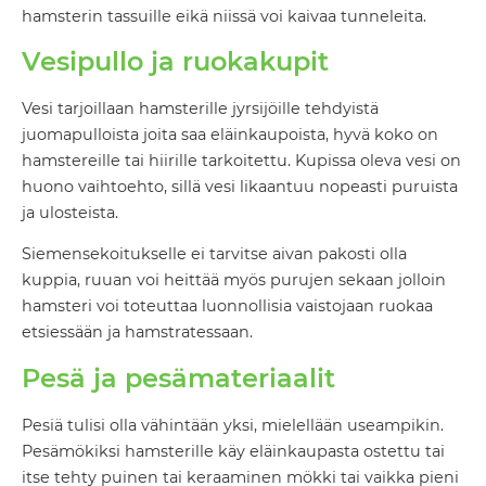
hamsterin tassuille eikä niissä voi kaivaa tunneleita.
Vesipullo ja ruokakupit
Vesi tarjoillaan hamsterille jyrsijöille tehdyistä
juomapulloista joita saa eläinkaupoista, hyvä koko on
hamstereille tai hiirille tarkoitettu. Kupissa oleva vesi on
huono vaihtoehto, sillä vesi likaantuu nopeasti puruista
ja ulosteista.
Siemensekoitukselle ei tarvitse aivan pakosti olla
kuppia, ruuan voi heittää myös purujen sekaan jolloin
hamsteri voi toteuttaa luonnollisia vaistojaan ruokaa
etsiessään ja hamstratessaan.
Pesä ja pesämateriaalit
Pesiä tulisi olla vähintään yksi, mielellään useampikin.
Pesämökiksi hamsterille käy eläinkaupasta ostettu tai
itse tehty puinen tai keraaminen mökki tai vaikka pieni