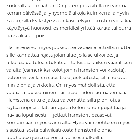
korkealtakin maahan. On parempi käsitellä useamman
kerran päivässä ja lyhyempiä aikoja kuin kerralla hyvin
kauan, sillä kyllästyessään käsittelyyn hamsteri voi alkaa
käyttäytyä huonosti, esimerkiksi yrittää karata tai purra
päästäkseen pois.
Hamsteria voi myös juoksuttaa vapaana lattialla, mutta
sille kannattaa rajata jokin alue jolla se ulkoilee, ja
ulkoilualue tulee etukäteen tarkistaa kaiken vaarallisen
varalta (esimerkiksi kolot joihin hamsteri voi kadota).
Roborovskeille en suosittele juoksutusta, sillä ne ovat
niin pieniä ja vikkeliä. On myös mahdollista, että
vapaana juokseminen häiritsee niiden laumakemiaa.
Hamsteria ei tule jättää valvomatta, sillä pieni otus
löytää nopeasti lattianrajasta kolon johon pujahtaa ja
häviää lopullisesti — jotkut hamsterit pääsevät
kömpimään myös ovien alta. Hyvä vaihtoehto on myös
sisustaa isosta pahvilaatikosta hamsterille oma
puuhaboxi jossa se voi turvallisesti ulkoilla.