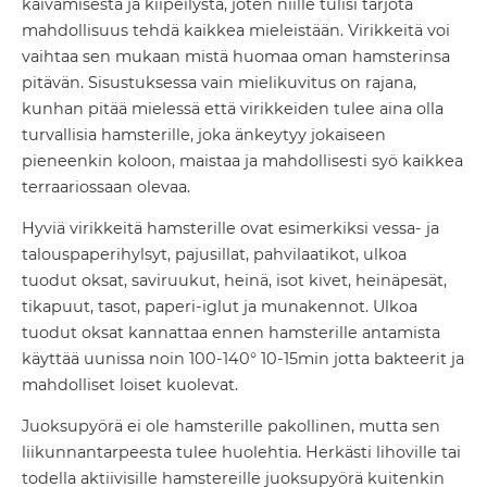
kaivamisesta ja kiipeilystä, joten niille tulisi tarjota
mahdollisuus tehdä kaikkea mieleistään. Virikkeitä voi
vaihtaa sen mukaan mistä huomaa oman hamsterinsa
pitävän. Sisustuksessa vain mielikuvitus on rajana,
kunhan pitää mielessä että virikkeiden tulee aina olla
turvallisia hamsterille, joka änkeytyy jokaiseen
pieneenkin koloon, maistaa ja mahdollisesti syö kaikkea
terraariossaan olevaa.
Hyviä virikkeitä hamsterille ovat esimerkiksi vessa- ja
talouspaperihylsyt, pajusillat, pahvilaatikot, ulkoa
tuodut oksat, saviruukut, heinä, isot kivet, heinäpesät,
tikapuut, tasot, paperi-iglut ja munakennot. Ulkoa
tuodut oksat kannattaa ennen hamsterille antamista
käyttää uunissa noin 100-140° 10-15min jotta bakteerit ja
mahdolliset loiset kuolevat.
Juoksupyörä ei ole hamsterille pakollinen, mutta sen
liikunnantarpeesta tulee huolehtia. Herkästi lihoville tai
todella aktiivisille hamstereille juoksupyörä kuitenkin