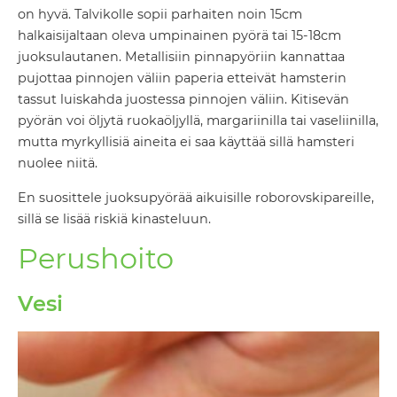
on hyvä. Talvikolle sopii parhaiten noin 15cm
halkaisijaltaan oleva umpinainen pyörä tai 15-18cm
juoksulautanen. Metallisiin pinnapyöriin kannattaa
pujottaa pinnojen väliin paperia etteivät hamsterin
tassut luiskahda juostessa pinnojen väliin. Kitisevän
pyörän voi öljytä ruokaöljyllä, margariinilla tai vaseliinilla,
mutta myrkyllisiä aineita ei saa käyttää sillä hamsteri
nuolee niitä.
En suosittele juoksupyörää aikuisille roborovskipareille,
sillä se lisää riskiä kinasteluun.
Perushoito
Vesi