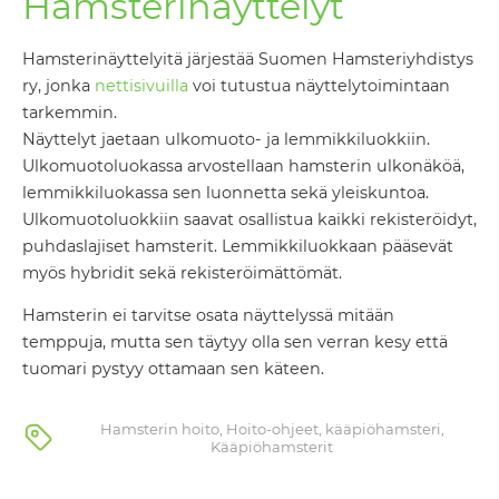
Hamsterinäyttelyt
Hamsterinäyttelyitä järjestää Suomen Hamsteriyhdistys
ry, jonka
nettisivuilla
voi tutustua näyttelytoimintaan
tarkemmin.
Näyttelyt jaetaan ulkomuoto- ja lemmikkiluokkiin.
Ulkomuotoluokassa arvostellaan hamsterin ulkonäköä,
lemmikkiluokassa sen luonnetta sekä yleiskuntoa.
Ulkomuotoluokkiin saavat osallistua kaikki rekisteröidyt,
puhdaslajiset hamsterit. Lemmikkiluokkaan pääsevät
myös hybridit sekä rekisteröimättömät.
Hamsterin ei tarvitse osata näyttelyssä mitään
temppuja, mutta sen täytyy olla sen verran kesy että
tuomari pystyy ottamaan sen käteen.
Hamsterin hoito
,
Hoito-ohjeet
,
kääpiöhamsteri
,
Kääpiöhamsterit