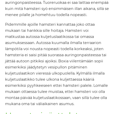
auringonpaisteessa. Tuoreruokaa ei saa laittaa enempää
kuin mitä hamsteri syö ensimmäisen illan aikana, sillä se
menee pilalle ja homehtuu todella nopeasti.
Pidemmille ajoille hamsteri kannattaa joko ottaa
mukaan tai hankkia sille hoitaja. Hamsteri voi
matkustaa autossa kuljetuslaatikossa tai omassa
asumuksessaan. Autossa kuumalla ilmalla terraarion
lämpötila voi nousta nopeasti todella korkeaksi, joten
hamsteria ei saisi pitää suorassa auringonpaisteessa tai
jättää autoon pitkiksi ajoiksi. Boxia viilentämään sopii
esimerkiksi jäädytetyn vesipullon pitäminen
kuljetuslaatikon vieressä ulkopuolella. Kylmällä ilmalla
kuljetuslaatikko tulee ulkona kuljettaessa kääriä
esimerkiksi pyyhkeeseen ettei hamsteri palele. Lomalle
mukaan ottaessa tulee muistaa, ettei hamsteri voi olla
montaa päivää kuljetuslaatikossaan, vaan sillä tulee olla
mukana oma tai väliaikainen asumus.