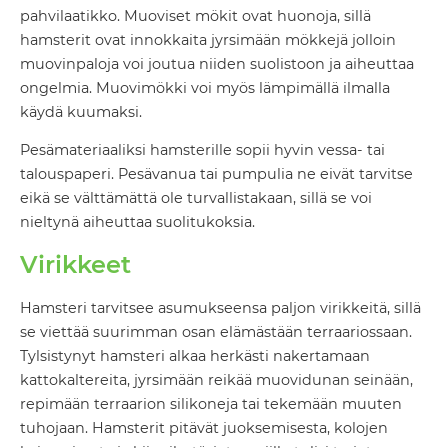
pahvilaatikko. Muoviset mökit ovat huonoja, sillä
hamsterit ovat innokkaita jyrsimään mökkejä jolloin
muovinpaloja voi joutua niiden suolistoon ja aiheuttaa
ongelmia. Muovimökki voi myös lämpimällä ilmalla
käydä kuumaksi.
Pesämateriaaliksi hamsterille sopii hyvin vessa- tai
talouspaperi. Pesävanua tai pumpulia ne eivät tarvitse
eikä se välttämättä ole turvallistakaan, sillä se voi
nieltynä aiheuttaa suolitukoksia.
Virikkeet
Hamsteri tarvitsee asumukseensa paljon virikkeitä, sillä
se viettää suurimman osan elämästään terraariossaan.
Tylsistynyt hamsteri alkaa herkästi nakertamaan
kattokaltereita, jyrsimään reikää muovidunan seinään,
repimään terraarion silikoneja tai tekemään muuten
tuhojaan. Hamsterit pitävät juoksemisesta, kolojen