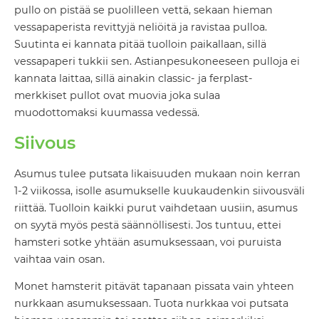
pullo on pistää se puolilleen vettä, sekaan hieman
vessapaperista revittyjä neliöitä ja ravistaa pulloa.
Suutinta ei kannata pitää tuolloin paikallaan, sillä
vessapaperi tukkii sen. Astianpesukoneeseen pulloja ei
kannata laittaa, sillä ainakin classic- ja ferplast-
merkkiset pullot ovat muovia joka sulaa
muodottomaksi kuumassa vedessä.
Siivous
Asumus tulee putsata likaisuuden mukaan noin kerran
1-2 viikossa, isolle asumukselle kuukaudenkin siivousväli
riittää. Tuolloin kaikki purut vaihdetaan uusiin, asumus
on syytä myös pestä säännöllisesti. Jos tuntuu, ettei
hamsteri sotke yhtään asumuksessaan, voi puruista
vaihtaa vain osan.
Monet hamsterit pitävät tapanaan pissata vain yhteen
nurkkaan asumuksessaan. Tuota nurkkaa voi putsata