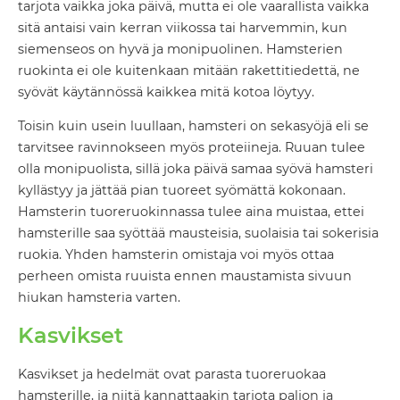
tarjota vaikka joka päivä, mutta ei ole vaarallista vaikka
sitä antaisi vain kerran viikossa tai harvemmin, kun
siemenseos on hyvä ja monipuolinen. Hamsterien
ruokinta ei ole kuitenkaan mitään rakettitiedettä, ne
syövät käytännössä kaikkea mitä kotoa löytyy.
Toisin kuin usein luullaan, hamsteri on sekasyöjä eli se
tarvitsee ravinnokseen myös proteiineja. Ruuan tulee
olla monipuolista, sillä joka päivä samaa syövä hamsteri
kyllästyy ja jättää pian tuoreet syömättä kokonaan.
Hamsterin tuoreruokinnassa tulee aina muistaa, ettei
hamsterille saa syöttää mausteisia, suolaisia tai sokerisia
ruokia. Yhden hamsterin omistaja voi myös ottaa
perheen omista ruuista ennen maustamista sivuun
hiukan hamsteria varten.
Kasvikset
Kasvikset ja hedelmät ovat parasta tuoreruokaa
hamsterille, ja niitä kannattaakin tarjota paljon ja