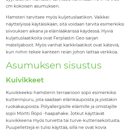
cm kokoisen asumuksen.
Hamsteri tarvitsee myös kuljetuslaatikon. Vaikkei
näyttelyissä käytäisikään, sitä voidaan tarvita esimerkiksi
siivouksen aikana ja eläinlääkärissä käydessä. Hyviä
kuljetuslaatikoita ovat Ferplastin Geo-sarjan
matelijaboxit. Myös vanhat karkkilaatikot ovat käteviä,
kun niihin tekee kanteen reiän johon laittaa verkkoa.
Asumuksen sisustus
Kuivikkeet
Kuivikkeeksi hamsterin terraarioon sopii esimerkiksi
kutterinpuru, jota saadaan eläinkaupoista ja joistakin
ruokakaupoista. Pölyallergisille eläimille ja omistajille
sopii Mörtti Röpö -haapahake. Jotkut käyttävät
kuivikkeena myös turvetta tai turve-kutterisekoitusta.
Puupellettejä ei tulisi käyttää, sillä ne ovat kovia