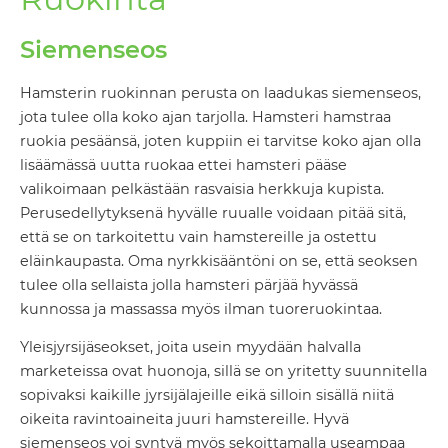
Siemenseos
Hamsterin ruokinnan perusta on laadukas siemenseos,
jota tulee olla koko ajan tarjolla. Hamsteri hamstraa
ruokia pesäänsä, joten kuppiin ei tarvitse koko ajan olla
lisäämässä uutta ruokaa ettei hamsteri pääse
valikoimaan pelkästään rasvaisia herkkuja kupista.
Perusedellytyksenä hyvälle ruualle voidaan pitää sitä,
että se on tarkoitettu vain hamstereille ja ostettu
eläinkaupasta. Oma nyrkkisääntöni on se, että seoksen
tulee olla sellaista jolla hamsteri pärjää hyvässä
kunnossa ja massassa myös ilman tuoreruokintaa.
Yleisjyrsijäseokset, joita usein myydään halvalla
marketeissa ovat huonoja, sillä se on yritetty suunnitella
sopivaksi kaikille jyrsijälajeille eikä silloin sisällä niitä
oikeita ravintoaineita juuri hamstereille. Hyvä
siemenseos voi syntyä myös sekoittamalla useampaa