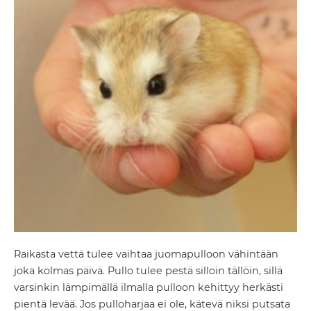
Raikasta vettä tulee vaihtaa juomapulloon vähintään
joka kolmas päivä. Pullo tulee pestä silloin tällöin, sillä
varsinkin lämpimällä ilmalla pulloon kehittyy herkästi
pientä levää. Jos pulloharjaa ei ole, kätevä niksi putsata