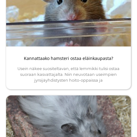
Kannattaako hamsteri ostaa eläinkaupasta?
Usein näkee suositeltavan, että lemmikki tulisi ostaa
suoraan kasvattajalta. Niin neuvotaan useimpien
jyrsijäyhdistysten hoito-oppaissa ja