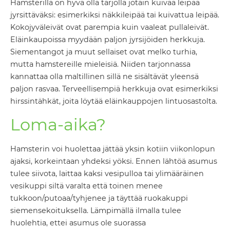
Hamsterilla on hyvä olla tarjolla jotain kuivaa leipää
jyrsittäväksi: esimerkiksi näkkileipää tai kuivattua leipää.
Kokojyväleivät ovat parempia kuin vaaleat pullaleivät.
Eläinkaupoissa myydään paljon jyrsijöiden herkkuja.
Siementangot ja muut sellaiset ovat melko turhia,
mutta hamstereille mieleisiä. Niiden tarjonnassa
kannattaa olla maltillinen sillä ne sisältävät yleensä
paljon rasvaa. Terveellisempiä herkkuja ovat esimerkiksi
hirssintähkät, joita löytää eläinkauppojen lintuosastolta.
Loma-aika?
Hamsterin voi huolettaa jättää yksin kotiin viikonlopun
ajaksi, korkeintaan yhdeksi yöksi. Ennen lähtöä asumus
tulee siivota, laittaa kaksi vesipulloa tai ylimääräinen
vesikuppi siltä varalta että toinen menee
tukkoon/putoaa/tyhjenee ja täyttää ruokakuppi
siemensekoituksella. Lämpimällä ilmalla tulee
huolehtia, ettei asumus ole suorassa