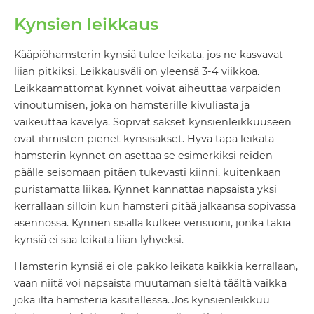
Kynsien leikkaus
Kääpiöhamsterin kynsiä tulee leikata, jos ne kasvavat
liian pitkiksi. Leikkausväli on yleensä 3-4 viikkoa.
Leikkaamattomat kynnet voivat aiheuttaa varpaiden
vinoutumisen, joka on hamsterille kivuliasta ja
vaikeuttaa kävelyä. Sopivat sakset kynsienleikkuuseen
ovat ihmisten pienet kynsisakset. Hyvä tapa leikata
hamsterin kynnet on asettaa se esimerkiksi reiden
päälle seisomaan pitäen tukevasti kiinni, kuitenkaan
puristamatta liikaa. Kynnet kannattaa napsaista yksi
kerrallaan silloin kun hamsteri pitää jalkaansa sopivassa
asennossa. Kynnen sisällä kulkee verisuoni, jonka takia
kynsiä ei saa leikata liian lyhyeksi.
Hamsterin kynsiä ei ole pakko leikata kaikkia kerrallaan,
vaan niitä voi napsaista muutaman sieltä täältä vaikka
joka ilta hamsteria käsitellessä. Jos kynsienleikkuu