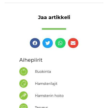
Jaa artikkeli
Aihepiirit
Ruokinta
Hamsterilajit
Hamsterin hoito
Terveys