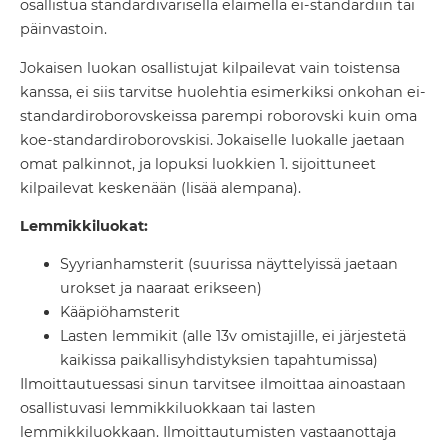
osallistua standardivärisellä eläimellä ei-standardiin tai
päinvastoin.
Jokaisen luokan osallistujat kilpailevat vain toistensa
kanssa, ei siis tarvitse huolehtia esimerkiksi onkohan ei-
standardiroborovskeissa parempi roborovski kuin oma
koe-standardiroborovskisi. Jokaiselle luokalle jaetaan
omat palkinnot, ja lopuksi luokkien 1. sijoittuneet
kilpailevat keskenään (lisää alempana).
Lemmikkiluokat:
Syyrianhamsterit (suurissa näyttelyissä jaetaan
urokset ja naaraat erikseen)
Kääpiöhamsterit
Lasten lemmikit (alle 13v omistajille, ei järjestetä
kaikissa paikallisyhdistyksien tapahtumissa)
Ilmoittautuessasi sinun tarvitsee ilmoittaa ainoastaan
osallistuvasi lemmikkiluokkaan tai lasten
lemmikkiluokkaan. Ilmoittautumisten vastaanottaja