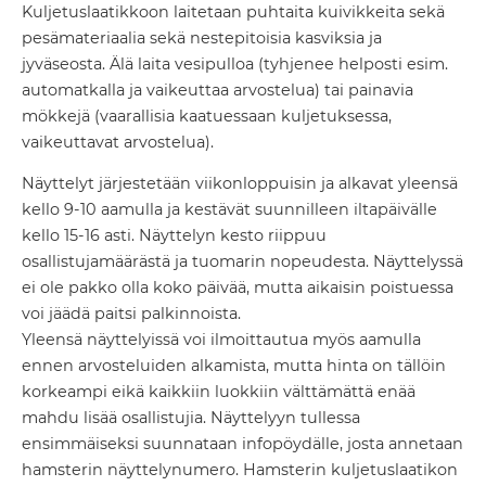
Kuljetuslaatikkoon laitetaan puhtaita kuivikkeita sekä
pesämateriaalia sekä nestepitoisia kasviksia ja
jyväseosta. Älä laita vesipulloa (tyhjenee helposti esim.
automatkalla ja vaikeuttaa arvostelua) tai painavia
mökkejä (vaarallisia kaatuessaan kuljetuksessa,
vaikeuttavat arvostelua).
Näyttelyt järjestetään viikonloppuisin ja alkavat yleensä
kello 9-10 aamulla ja kestävät suunnilleen iltapäivälle
kello 15-16 asti. Näyttelyn kesto riippuu
osallistujamäärästä ja tuomarin nopeudesta. Näyttelyssä
ei ole pakko olla koko päivää, mutta aikaisin poistuessa
voi jäädä paitsi palkinnoista.
Yleensä näyttelyissä voi ilmoittautua myös aamulla
ennen arvosteluiden alkamista, mutta hinta on tällöin
korkeampi eikä kaikkiin luokkiin välttämättä enää
mahdu lisää osallistujia. Näyttelyyn tullessa
ensimmäiseksi suunnataan infopöydälle, josta annetaan
hamsterin näyttelynumero. Hamsterin kuljetuslaatikon