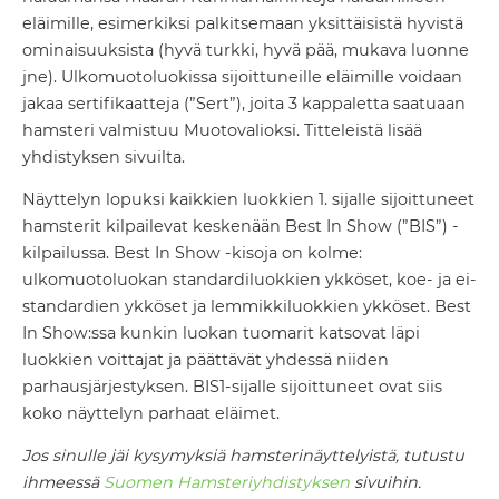
eläimille, esimerkiksi palkitsemaan yksittäisistä hyvistä
ominaisuuksista (hyvä turkki, hyvä pää, mukava luonne
jne). Ulkomuotoluokissa sijoittuneille eläimille voidaan
jakaa sertifikaatteja (”Sert”), joita 3 kappaletta saatuaan
hamsteri valmistuu Muotovalioksi. Titteleistä lisää
yhdistyksen sivuilta.
Näyttelyn lopuksi kaikkien luokkien 1. sijalle sijoittuneet
hamsterit kilpailevat keskenään Best In Show (”BIS”) -
kilpailussa. Best In Show -kisoja on kolme:
ulkomuotoluokan standardiluokkien ykköset, koe- ja ei-
standardien ykköset ja lemmikkiluokkien ykköset. Best
In Show:ssa kunkin luokan tuomarit katsovat läpi
luokkien voittajat ja päättävät yhdessä niiden
parhausjärjestyksen. BIS1-sijalle sijoittuneet ovat siis
koko näyttelyn parhaat eläimet.
Jos sinulle jäi kysymyksiä hamsterinäyttelyistä, tutustu
ihmeessä
Suomen Hamsteriyhdistyksen
sivuihin.