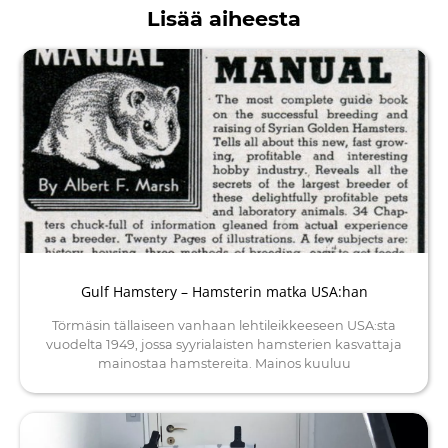
Lisää aiheesta
Gulf Hamstery – Hamsterin matka USA:han
Törmäsin tällaiseen vanhaan lehtileikkeeseen USA:sta
vuodelta 1949, jossa syyrialaisten hamsterien kasvattaja
mainostaa hamstereita. Mainos kuuluu