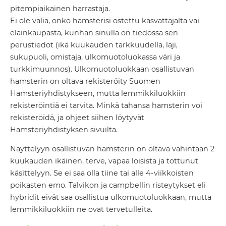
pitempiaikainen harrastaja.
Ei ole väliä, onko hamsterisi ostettu kasvattajalta vai
eläinkaupasta, kunhan sinulla on tiedossa sen
perustiedot (ikä kuukauden tarkkuudella, laji,
sukupuoli, omistaja, ulkomuotoluokassa väri ja
turkkimuunnos). Ulkomuotoluokkaan osallistuvan
hamsterin on oltava rekisteröity Suomen
Hamsteriyhdistykseen, mutta lemmikkiluokkiin
rekisteröintiä ei tarvita. Minkä tahansa hamsterin voi
rekisteröidä, ja ohjeet siihen löytyvät
Hamsteriyhdistyksen sivuilta.
Näyttelyyn osallistuvan hamsterin on oltava vähintään 2
kuukauden ikäinen, terve, vapaa loisista ja tottunut
käsittelyyn. Se ei saa olla tiine tai alle 4-viikkoisten
poikasten emo. Talvikon ja campbellin risteytykset eli
hybridit eivät saa osallistua ulkomuotoluokkaan, mutta
lemmikkiluokkiin ne ovat tervetulleita.