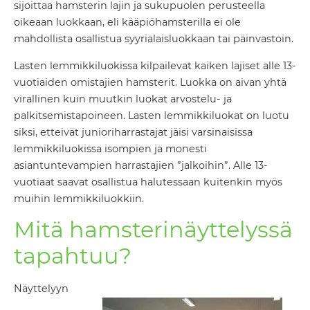
sijoittaa hamsterin lajin ja sukupuolen perusteella
oikeaan luokkaan, eli kääpiöhamsterilla ei ole
mahdollista osallistua syyrialaisluokkaan tai päinvastoin.
Lasten lemmikkiluokissa kilpailevat kaiken lajiset alle 13-
vuotiaiden omistajien hamsterit. Luokka on aivan yhtä
virallinen kuin muutkin luokat arvostelu- ja
palkitsemistapoineen. Lasten lemmikkiluokat on luotu
siksi, etteivät junioriharrastajat jäisi varsinaisissa
lemmikkiluokissa isompien ja monesti
asiantuntevampien harrastajien ”jalkoihin”. Alle 13-
vuotiaat saavat osallistua halutessaan kuitenkin myös
muihin lemmikkiluokkiin.
Mitä hamsterinäyttelyssä
tapahtuu?
Näyttelyyn