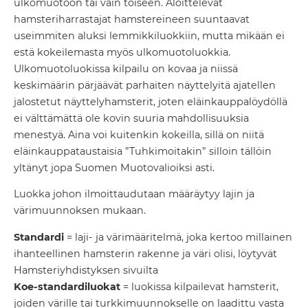
ulkomuotoon tai vain toiseen. Aloittelevat
hamsteriharrastajat hamstereineen suuntaavat
useimmiten aluksi lemmikkiluokkiin, mutta mikään ei
estä kokeilemasta myös ulkomuotoluokkia.
Ulkomuotoluokissa kilpailu on kovaa ja niissä
keskimäärin pärjäävät parhaiten näyttelyitä ajatellen
jalostetut näyttelyhamsterit, joten eläinkauppalöydöllä
ei välttämättä ole kovin suuria mahdollisuuksia
menestyä. Aina voi kuitenkin kokeilla, sillä on niitä
eläinkauppataustaisia ”Tuhkimoitakin” silloin tällöin
yltänyt jopa Suomen Muotovalioiksi asti.
Luokka johon ilmoittaudutaan määräytyy lajin ja
värimuunnoksen mukaan.
Standardi
= laji- ja värimääritelmä, joka kertoo millainen
ihanteellinen hamsterin rakenne ja väri olisi, löytyvät
Hamsteriyhdistyksen sivuilta
Koe-standardiluokat
= luokissa kilpailevat hamsterit,
joiden värille tai turkkimuunnokselle on laadittu vasta