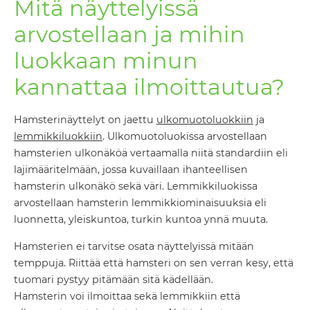
Mitä näyttelyissä
arvostellaan ja mihin
luokkaan minun
kannattaa ilmoittautua?
Hamsterinäyttelyt on jaettu
ulkomuotoluokkiin
ja
lemmikkiluokkiin
. Ulkomuotoluokissa arvostellaan
hamsterien ulkonäköä vertaamalla niitä standardiin eli
lajimääritelmään, jossa kuvaillaan ihanteellisen
hamsterin ulkonäkö sekä väri. Lemmikkiluokissa
arvostellaan hamsterin lemmikkiominaisuuksia eli
luonnetta, yleiskuntoa, turkin kuntoa ynnä muuta.
Hamsterien ei tarvitse osata näyttelyissä mitään
temppuja. Riittää että hamsteri on sen verran kesy, että
tuomari pystyy pitämään sitä kädellään.
Hamsterin voi ilmoittaa sekä lemmikkiin että