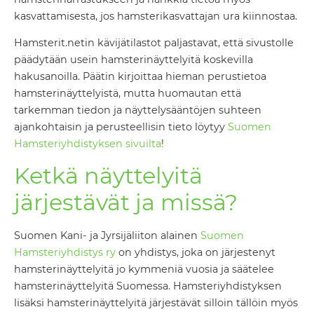
kasvattamisesta, jos hamsterikasvattajan ura kiinnostaa.
Hamsterit.netin kävijätilastot paljastavat, että sivustolle
päädytään usein hamsterinäyttelyitä koskevilla
hakusanoilla. Päätin kirjoittaa hieman perustietoa
hamsterinäyttelyistä, mutta huomautan että
tarkemman tiedon ja näyttelysääntöjen suhteen
ajankohtaisin ja perusteellisin tieto löytyy
Suomen
Hamsteriyhdistyksen sivuilta
!
Ketkä näyttelyitä
järjestävät ja missä?
Suomen Kani- ja Jyrsijäliiton alainen
Suomen
Hamsteriyhdistys ry
on yhdistys, joka on järjestenyt
hamsterinäyttelyitä jo kymmeniä vuosia ja säätelee
hamsterinäyttelyitä Suomessa. Hamsteriyhdistyksen
lisäksi hamsterinäyttelyitä järjestävät silloin tällöin myös