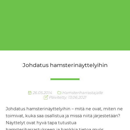
Johdatus hamsterinäyttelyihin
26.05.2014
Hamsteriharrastajalle
Päivitetty: 13.06.2021
Johdatus hamsterinäyttelyihin – mitä ne ovat, miten ne
toimivat, kuka saa osallistua ja missä niitä järjestetään?
Näyttelyt ovat hyvä tapa tutustua
hamsteriharrastukseen ja hankkia tietoa myös