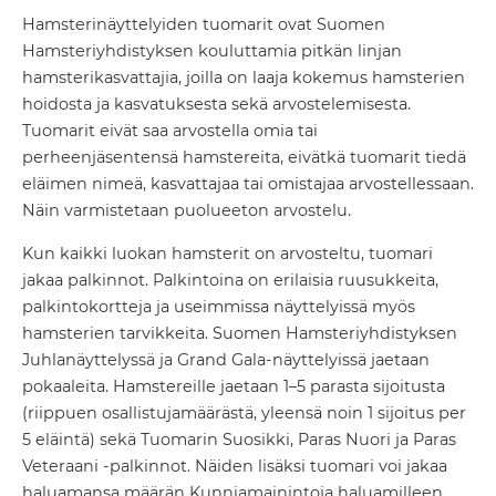
Hamsterinäyttelyiden tuomarit ovat Suomen
Hamsteriyhdistyksen kouluttamia pitkän linjan
hamsterikasvattajia, joilla on laaja kokemus hamsterien
hoidosta ja kasvatuksesta sekä arvostelemisesta.
Tuomarit eivät saa arvostella omia tai
perheenjäsentensä hamstereita, eivätkä tuomarit tiedä
eläimen nimeä, kasvattajaa tai omistajaa arvostellessaan.
Näin varmistetaan puolueeton arvostelu.
Kun kaikki luokan hamsterit on arvosteltu, tuomari
jakaa palkinnot. Palkintoina on erilaisia ruusukkeita,
palkintokortteja ja useimmissa näyttelyissä myös
hamsterien tarvikkeita. Suomen Hamsteriyhdistyksen
Juhlanäyttelyssä ja Grand Gala-näyttelyissä jaetaan
pokaaleita. Hamstereille jaetaan 1–5 parasta sijoitusta
(riippuen osallistujamäärästä, yleensä noin 1 sijoitus per
5 eläintä) sekä Tuomarin Suosikki, Paras Nuori ja Paras
Veteraani -palkinnot. Näiden lisäksi tuomari voi jakaa
haluamansa määrän Kunniamainintoja haluamilleen