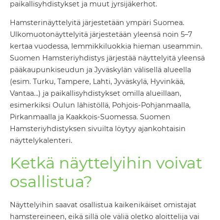
paikallisyhdistykset ja muut jyrsijäkerhot.
Hamsterinäyttelyitä järjestetään ympäri Suomea.
Ulkomuotonäyttelyitä järjestetään yleensä noin 5–7
kertaa vuodessa, lemmikkiluokkia hieman useammin.
Suomen Hamsteriyhdistys järjestää näyttelyitä yleensä
pääkaupunkiseudun ja Jyväskylän välisellä alueella
(esim. Turku, Tampere, Lahti, Jyväskylä, Hyvinkää,
Vantaa…) ja paikallisyhdistykset omilla alueillaan,
esimerkiksi Oulun lähistöllä, Pohjois-Pohjanmaalla,
Pirkanmaalla ja Kaakkois-Suomessa. Suomen
Hamsteriyhdistyksen sivuilta löytyy ajankohtaisin
näyttelykalenteri.
Ketkä näyttelyihin voivat
osallistua?
Näyttelyihin saavat osallistua kaikenikäiset omistajat
hamstereineen, eikä sillä ole väliä oletko aloittelija vai