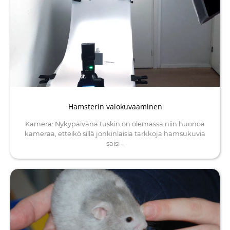
Hamsterin valokuvaaminen
Kamera: Nykypäivänä tuskin on olemassa niin huonoa
kameraa, etteikö sillä jonkinlaisia tarkkoja hamsukuvia
saisi –