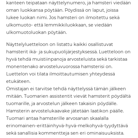
kanteen teipataan näyttelynumero, ja hamsteri viedään
oman luokkansa pöytään. Pöydissä on laput, joissa
lukee luokan nimi. Jos hamsteri on ilmoitettu sekä
ulkomuoto- että lemmikkiluokkaan, se viedään
ulkomuotoluokan pöytään.
Näyttelyluetteloon on listattu kaikki osallistuvat
hamsterit ikä- ja sukupuolijärjestyksessä. Luetteloon on
hyvä tehdä muistiinpanoja arvosteluista sekä tarkistaa
monentenako arvosteluvuorossa hamsterisi on.
Luettelon voi tilata ilmoittautumisen yhteydessä
etukäteen.
Omistajan ei tarvitse tehdä näyttelyssä tämän jälkeen
mitään. Tuomarien assistentit vievät hamsterit pöydältä
tuomarille, ja arvostelun jälkeen takaisin pöydälle.
Hamsterin arvostelukaavake jätetään laatikon päälle.
Tuomari antaa hamsterille arvosanan skaalalla
erinomainen-erittäinhyvä-hyvä-melkohyvä-tyydyttävä
sekä sanallisia kommentteja sen eri ominaisuuksista.