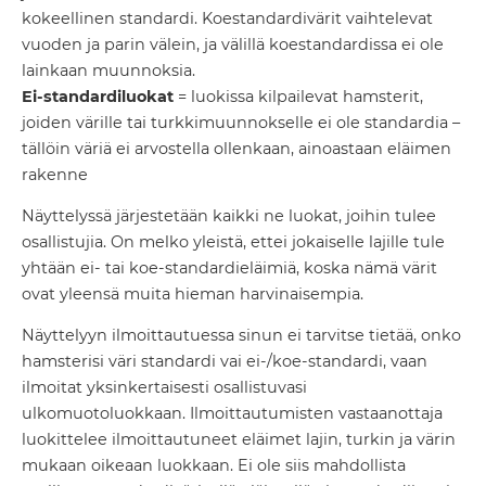
kokeellinen standardi. Koestandardivärit vaihtelevat
vuoden ja parin välein, ja välillä koestandardissa ei ole
lainkaan muunnoksia.
Ei-standardiluokat
= luokissa kilpailevat hamsterit,
joiden värille tai turkkimuunnokselle ei ole standardia –
tällöin väriä ei arvostella ollenkaan, ainoastaan eläimen
rakenne
Näyttelyssä järjestetään kaikki ne luokat, joihin tulee
osallistujia. On melko yleistä, ettei jokaiselle lajille tule
yhtään ei- tai koe-standardieläimiä, koska nämä värit
ovat yleensä muita hieman harvinaisempia.
Näyttelyyn ilmoittautuessa sinun ei tarvitse tietää, onko
hamsterisi väri standardi vai ei-/koe-standardi, vaan
ilmoitat yksinkertaisesti osallistuvasi
ulkomuotoluokkaan. Ilmoittautumisten vastaanottaja
luokittelee ilmoittautuneet eläimet lajin, turkin ja värin
mukaan oikeaan luokkaan. Ei ole siis mahdollista