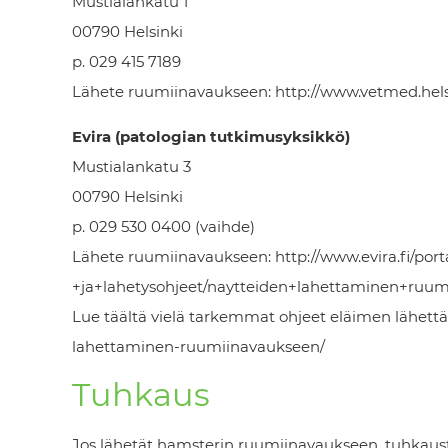
Mustialankatu 1
00790 Helsinki
p. 029 415 7189
Lähete ruumiinavaukseen: http://www.vetmed.helsin
Evira (patologian tutkimusyksikkö)
Mustialankatu 3
00790 Helsinki
p. 029 530 0400 (vaihde)
Lähete ruumiinavaukseen: http://www.evira.fi/porta
+ja+lahetysohjeet/naytteiden+lahettaminen+ruum
Lue täältä vielä tarkemmat ohjeet eläimen lähettä
lahettaminen-ruumiinavaukseen/
Tuhkaus
Jos lähetät hamsterin ruumiinavaukseen, tuhkaust