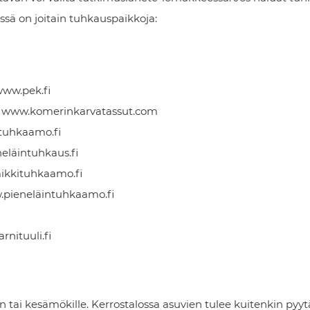
sä on joitain tuhkauspaikkoja:
ww.pek.fi
– www.komerinkarvatassut.com
tuhkaamo.fi
läintuhkaus.fi
ikkituhkaamo.fi
w.pieneläintuhkaamo.fi
nituuli.fi
 tai kesämökille. Kerrostalossa asuvien tulee kuitenkin pyyt