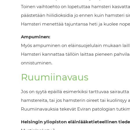
Toinen vaihtoehto on lopetuttaa hamsteri kasvattaj
päästetään hiilidioksidia jo ennen kuin hamsteri si
Hamsteri menettää tajuntansa heti ja kuolee nopea
Ampuminen:
Myös ampuminen on eläinsuojelulain mukaan laillin
Hamsteri kannattaa tällöin laittaa pieneen pahvilaa
onnistuminen.
Ruumiinavaus
Jos on syytä epäillä esimerkiksi tarttuvaa sairaut
hamstereita, tai jos hamsterin oireet tai kuolinsy
Ruumiinavauksia tekevät Eviran patologian tutkimus
Helsingin yliopiston eläinlääketieteellinen tied