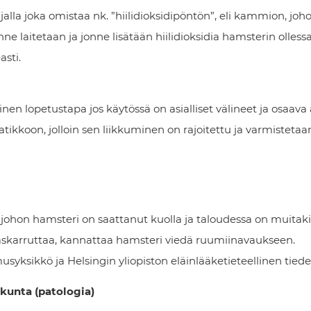
alla joka omistaa nk. ”hiilidioksidipöntön”, eli kammion, joh
nne laitetaan ja jonne lisätään hiilidioksidia hamsterin olle
sti.
en lopetustapa jos käytössä on asialliset välineet ja osaava
tikkoon, jolloin sen liikkuminen on rajoitettu ja varmistetaa
ta johon hamsteri on saattanut kuolla ja taloudessa on muitak
y askarruttaa, kannattaa hamsteri viedä ruumiinavaukseen.
yksikkö ja Helsingin yliopiston eläinlääketieteellinen tied
ekunta (patologia)