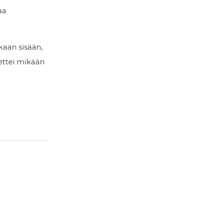
aa
kaan sisään,
 ettei mikään