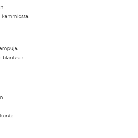
on
ssa kammiossa.
 ampuja.
n tilanteen
in
ekunta.