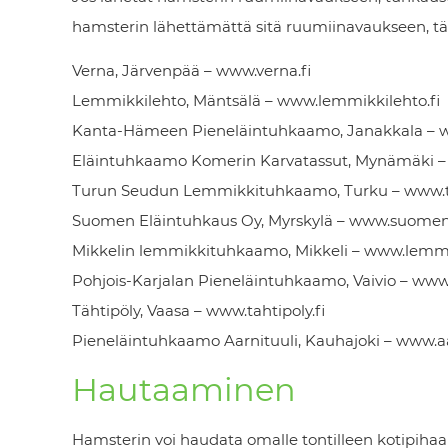
hamsterin lähettämättä sitä ruumiinavaukseen, täs
Verna, Järvenpää – www.verna.fi
Lemmikkilehto, Mäntsälä – www.lemmikkilehto.fi
Kanta-Hämeen Pieneläintuhkaamo, Janakkala – w
Eläintuhkaamo Komerin Karvatassut, Mynämäki 
Turun Seudun Lemmikkituhkaamo, Turku – www.
Suomen Eläintuhkaus Oy, Myrskylä – www.suomene
Mikkelin lemmikkituhkaamo, Mikkeli – www.lemm
Pohjois-Karjalan Pieneläintuhkaamo, Vaivio – ww
Tähtipöly, Vaasa – www.tahtipoly.fi
Pieneläintuhkaamo Aarnituuli, Kauhajoki – www.aar
Hautaaminen
Hamsterin voi haudata omalle tontilleen kotipihaan