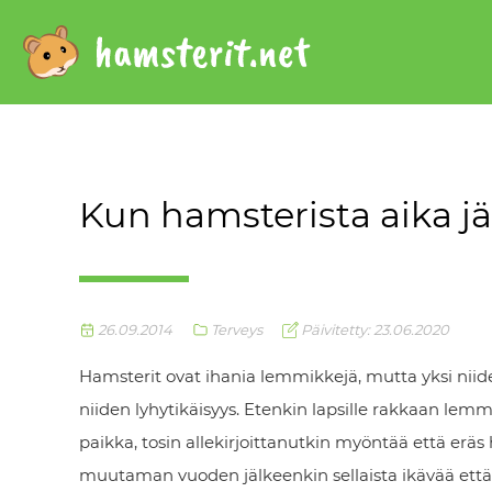
Kun hamsterista aika jä
26.09.2014
Terveys
Päivitetty: 23.06.2020
Hamsterit ovat ihania lemmikkejä, mutta yksi niid
niiden lyhytikäisyys. Etenkin lapsille rakkaan l
paikka, tosin allekirjoittanutkin myöntää että eräs
muutaman vuoden jälkeenkin sellaista ikävää ett