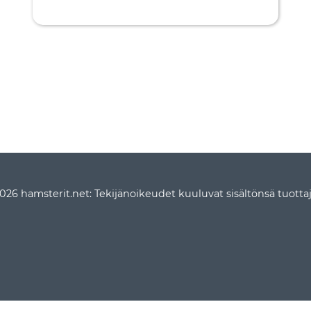
026 hamsterit.net: Tekijänoikeudet kuuluvat sisältönsä tuottaji