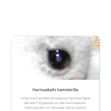
Harmaakaihi hamsterilla
Onko hamsterillesi ilmestynyt harmaa täplä
silmään? Kyseessä voi olla harmaakaihi.
Harmaakaihi on silmässä oleva mykiön