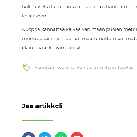
hallitukselta lupa hautaamiseen. Jos hautaaminen 
kevääseen.
Kuoppa kannattaa kaivaa vähintään puolen metrin
muovipussiin tai muuhun maatumattomaan materiaalii
eläin pääse kaivamaan sitä.
Hamsterin kuolema
,
Hamsterin vanhuus
,
lopetus
Jaa artikkeli