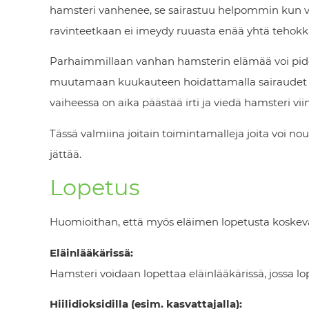
hamsteri vanhenee, se sairastuu helpommin kun v
ravinteetkaan ei imeydy ruuasta enää yhtä tehokka
Parhaimmillaan vanhan hamsterin elämää voi pid
muutamaan kuukauteen hoidattamalla sairaudet el
vaiheessa on aika päästää irti ja viedä hamsteri vi
Tässä valmiina joitain toimintamalleja joita voi n
jättää.
Lopetus
Huomioithan, että myös eläimen lopetusta koskevat e
Eläinlääkärissä:
Hamsteri voidaan lopettaa eläinlääkärissä, jossa lop
Hiilidioksidilla (esim. kasvattajalla):