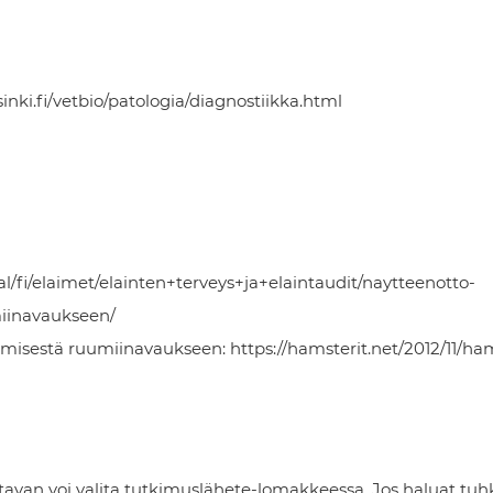
ki.fi/vetbio/patologia/diagnostiikka.html
l/fi/elaimet/elainten+terveys+ja+elaintaudit/naytteenotto-
iinavaukseen/
misestä ruumiinavaukseen: https://hamsterit.net/2012/11/ha
avan voi valita tutkimuslähete-lomakkeessa. Jos haluat tuh