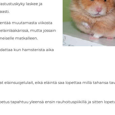
astustuskyky laskee ja
asti.
entää muutamasta viikosta
äinlääkärissä, mutta jossain
imeiselle matkalleen.
oudattaa kun hamsterista aika
läinsuojelulait, eikä eläintä saa lopettaa millä tahansa tav
etus tapahtuu yleensä ensin rauhoituspiikillä ja sitten lopetus