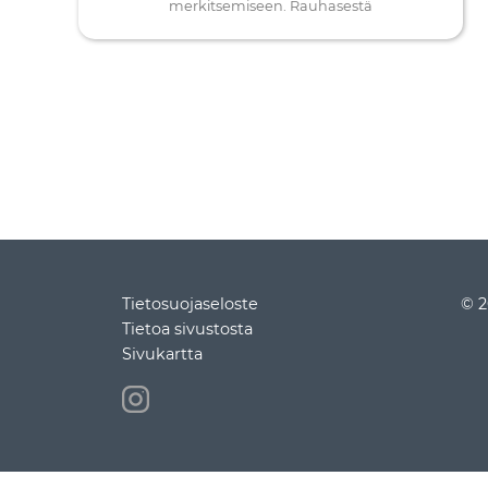
merkitsemiseen. Rauhasestä
Tietosuojaseloste
© 2
Tietoa sivustosta
Sivukartta