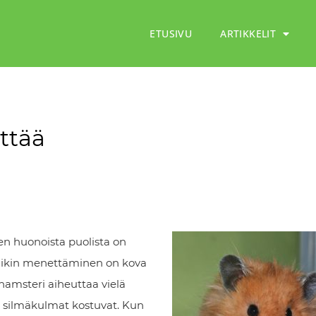
ETUSIVU
ARTIKKELIT
ttää
en huonoista puolista on
emmikin menettäminen on kova
 hamsteri aiheuttaa vielä
ä silmäkulmat kostuvat. Kun