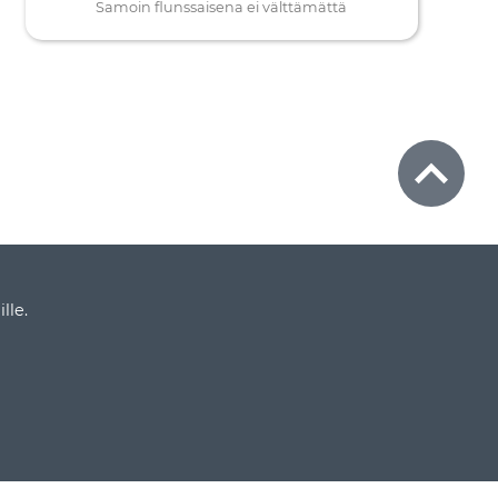
Samoin flunssaisena ei välttämättä
lle.