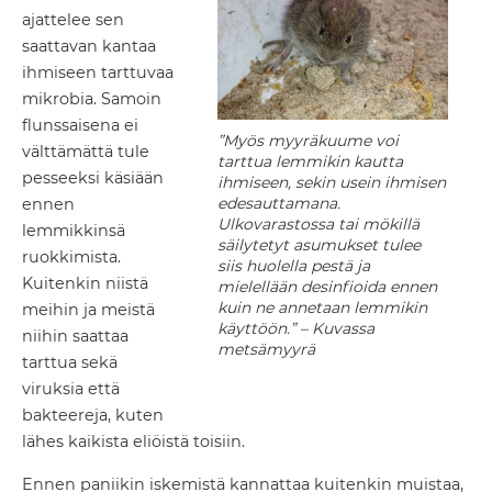
ajattelee sen
saattavan kantaa
ihmiseen tarttuvaa
mikrobia. Samoin
flunssaisena ei
”Myös myyräkuume voi
välttämättä tule
tarttua lemmikin kautta
pesseeksi käsiään
ihmiseen, sekin usein ihmisen
edesauttamana.
ennen
Ulkovarastossa tai mökillä
lemmikkinsä
säilytetyt asumukset tulee
ruokkimista.
siis huolella pestä ja
Kuitenkin niistä
mielellään desinfioida ennen
kuin ne annetaan lemmikin
meihin ja meistä
käyttöön.”
– Kuvassa
niihin saattaa
metsämyyrä
tarttua sekä
viruksia että
bakteereja, kuten
lähes kaikista eliöistä toisiin.
Ennen paniikin iskemistä kannattaa kuitenkin muistaa,