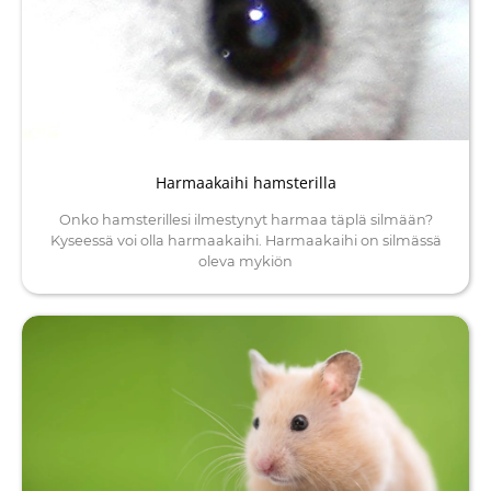
Harmaakaihi hamsterilla
Onko hamsterillesi ilmestynyt harmaa täplä silmään?
Kyseessä voi olla harmaakaihi. Harmaakaihi on silmässä
oleva mykiön