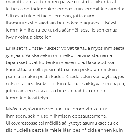
mainittujen tarttuminen päiväkodista tai liikuntasalin
lattiasta on todennäköisempää kuin lemmikkieläimeltä.
Silti asia tulee ottaa huomioon, jotta esim.
ihomuutoksiin saadaan heti oikea diagnoosi. Lisäksi
lemmikin iho tulee tutkia säännöllisesti jo sen omaa
hyvinvointia ajatellen.
Erilaiset ”flunssavirukset” voivat tarttua myös ihmisestä
jyrsijään. Vaikka sekin on melko harvinaista, nämä
tapaukset ovat kuitenkin yleisempiä. Räkätaudissa
kannattaakin olla yskimättä siihen pikkulemmikkiin
päin ja ainakin pestä kädet. Käsidesiäkin voi käyttää, jos
näkee tarpeelliseksi. Jotkin eläimet säikkyvät sen hajua,
joten aineen saisi antaa hiukan haihtua ennen
lemmikin käsittelyä.
Myös myyräkuume voi tarttua lemmikin kautta
ihmiseen, sekin usein ihmisen edesauttamana.
Ulkovarastossa tai mökillä säilytetyt asumukset tulee
siis huolella pestä ja mielellään desinfioida ennen kuin