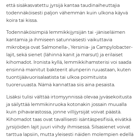
että sisäkasvatettu jyrsijä kantaa taudinaiheuttajia
todennäköisesti paljon vähemmän kuin ulkona käyvä
koira tai kissa.
Todennäköisimpiä lemmikkijyrsijän tai -jäniseläimen
kantamia ja ihmiseen satunnaisesti vaikuttavia
mikrobeja ovat Salmonella-, Yersinia- ja Campylobacter-
lajit, sekä sienet (lähinnä kanit ja marsut) ja erilaiset
kihomadot. Ironista kyllä, lemmikkihamsterisi voi saada
ensinnä mainitut bakteerit alunperin ruuastaan, kuten
tuontijäävuorisalaatista tai ulkoa poimituista
tuoreruuasta. Nämä kannattaa siis aina pesaista.
Lisäksi tulisi välttää irtomyynnissä olevaa jyväsekoitusta
ja säilyttää lemmikinruoka kotonakin jossain muualla
kuin pihavarastossa, jonne villijyrsijät voivat päästä.
Kihomadot taas ovat tavallisesti isäntäspesifisiä, eivätkä
jyrsijöiden lajit juuri viihdy ihmisessä. Silsasienet voivat
tarttua lapsiin, mutta yleisesti näiden molempien edellä