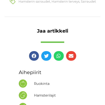
Hamsterin sairaudet
,
Hamsterin terveys
,
Sairaudet
Jaa artikkeli
Aihepiirit
Ruokinta
Hamsterilajit