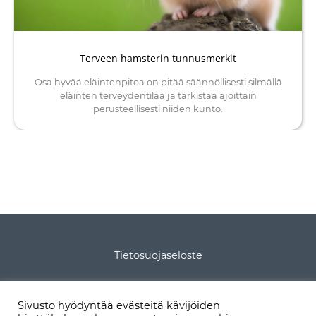
Terveen hamsterin tunnusmerkit
Osa hyvää eläintenpitoa on pitää säännöllisesti silmällä
eläinten terveydentilaa ja tarkistaa ajoittain
perusteellisesti niiden kunto.
Tietosuojaseloste
Tietoa sivustosta
Sivusto hyödyntää evästeitä kävijöiden