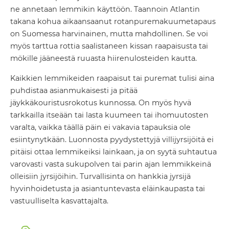
ne annetaan lemmikin käyttöön. Taannoin Atlantin
takana kohua aikaansaanut rotanpuremakuumetapaus
on Suomessa harvinainen, mutta mahdollinen. Se voi
myös tarttua rottia saalistaneen kissan raapaisusta tai
mökille jääneestä ruuasta hiirenulosteiden kautta.
Kaikkien lemmikeiden raapaisut tai puremat tulisi aina
puhdistaa asianmukaisesti ja pitää
jäykkäkouristusrokotus kunnossa. On myös hyvä
tarkkailla itseään tai lasta kuumeen tai ihomuutosten
varalta, vaikka täällä päin ei vakavia tapauksia ole
esiintynytkään. Luonnosta pyydystettyjä villijyrsijöitä ei
pitäisi ottaa lemmikeiksi lainkaan, ja on syytä suhtautua
varovasti vasta sukupolven tai parin ajan lemmikkeinä
olleisiin jyrsijöihin. Turvallisinta on hankkia jyrsijä
hyvinhoidetusta ja asiantuntevasta eläinkaupasta tai
vastuulliselta kasvattajalta.