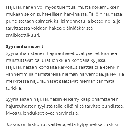
Hajurauhanen voi myös tulehtua, mutta kokemukseni
mukaan se on suhteellisen harvinaista. Tällöin rauhasta
puhdistetaan esimerkiksi laimennetulla betadinella, ja
tarvittaessa voidaan hakea eläinlääkäristä
antibioottikuuri.
Syyrianhamsterit
Syyrianhamsterien hajurauhaset ovat pienet luomea
muistuttavat pallurat lonkkien kohdalla kyljissä.
Hajurauhasten kohdalta karvoitus saattaa olla etenkin
vanhemmilla hamstereilla hieman harvempaa, ja reviiriä
merkitessä hajurauhaset saattavat hieman tahmata
turkkia.
Syyrialaisten hajurauhasiin ei kerry kääpiöhamsterien
hajurauhasten tyylistä talia, eikä niitä tarvitse puhdistaa.
Myös tulehdukset ovat harvinaisia.
Joskus on liikkunut väitteitä, että kylpyhiekka tukkisi