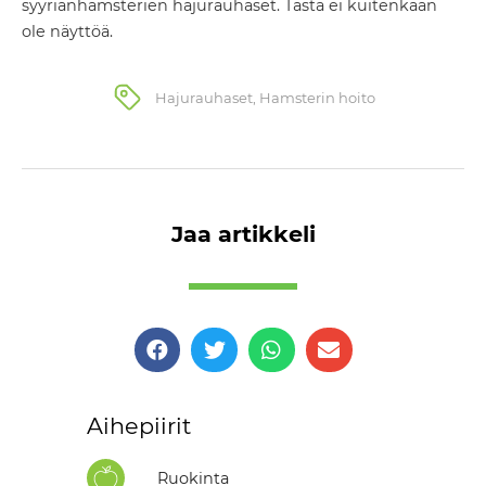
syyrianhamsterien hajurauhaset. Tästä ei kuitenkaan
ole näyttöä.
Hajurauhaset
,
Hamsterin hoito
Jaa artikkeli
Aihepiirit
Ruokinta