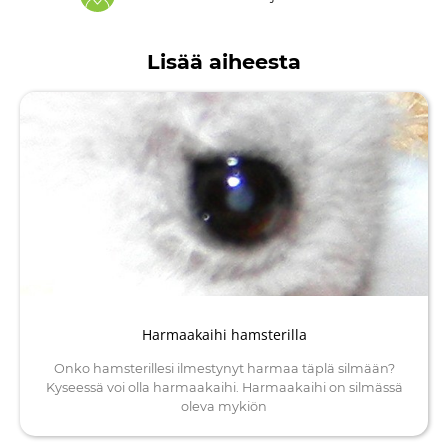
Lisää aiheesta
Harmaakaihi hamsterilla
Onko hamsterillesi ilmestynyt harmaa täplä silmään?
Kyseessä voi olla harmaakaihi. Harmaakaihi on silmässä
oleva mykiön