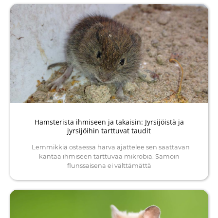
Hamsterista ihmiseen ja takaisin: Jyrsijöistä ja
jyrsijöihin tarttuvat taudit
Lemmikkiä ostaessa harva ajattelee sen saattavan
kantaa ihmiseen tarttuvaa mikrobia. Samoin
flunssaisena ei välttämättä