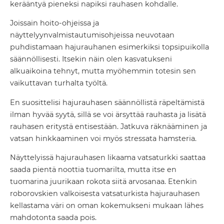
kerääntyä pieneksi napiksi rauhasen kohdalle.
Joissain hoito-ohjeissa ja
näyttelyynvalmistautumisohjeissa neuvotaan
puhdistamaan hajurauhanen esimerkiksi topsipuikolla
säännöllisesti. Itsekin näin olen kasvatukseni
alkuaikoina tehnyt, mutta myöhemmin totesin sen
vaikuttavan turhalta työltä.
En suosittelisi hajurauhasen säännöllistä räpeltämistä
ilman hyvää syytä, sillä se voi ärsyttää rauhasta ja lisätä
rauhasen eritystä entisestään. Jatkuva räknääminen ja
vatsan hinkkaaminen voi myös stressata hamsteria.
Näyttelyissä hajurauhasen likaama vatsaturkki saattaa
saada pientä noottia tuomarilta, mutta itse en
tuomarina juurikaan rokota siitä arvosanaa. Etenkin
roborovskien valkoisesta vatsaturkista hajurauhasen
kellastama väri on oman kokemukseni mukaan lähes
mahdotonta saada pois.